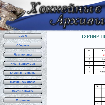
ТУРНИР П
ИИХФ
Сборные
М
Ко
Чемпионаты
1
С
2
Шв
3
Ч
NHL - Stanley Cup
4
Ка
5
Фин
Клубные Турниры
Матчи Всех Звезд
No
-
Сайты о Хоккее
-
-
О проекте
-