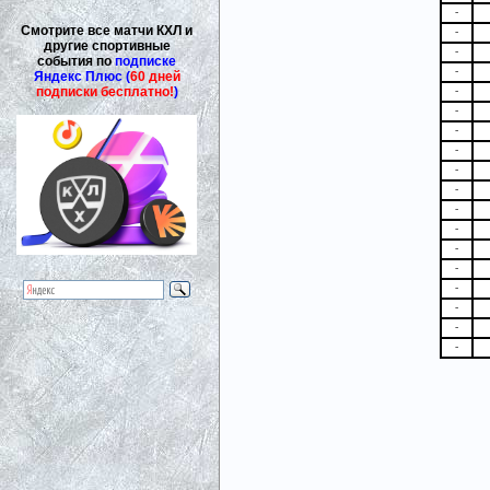
-
Смотрите все матчи КХЛ и
-
другие спортивные
-
события по
подписке
-
Яндекс Плюс (
60 дней
подписки бесплатно!
)
-
-
-
-
-
-
-
-
-
-
-
-
-
-