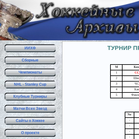
ТУРНИР П
ИИХФ
Сборные
М
Ко
Чемпионаты
1
СС
2
Шве
3
ЧС
NHL - Stanley Cup
4
Кан
5
Финл
Клубные Турниры
Матчи Всех Звезд
No
-
Сайты о Хоккее
-
-
О проекте
-