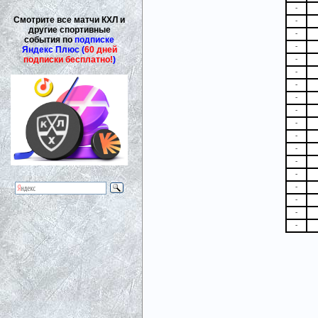
-
Смотрите все матчи КХЛ и
-
другие спортивные
-
события по
подписке
-
Яндекс Плюс (
60 дней
подписки бесплатно!
)
-
-
-
-
-
-
-
-
-
-
-
-
-
-