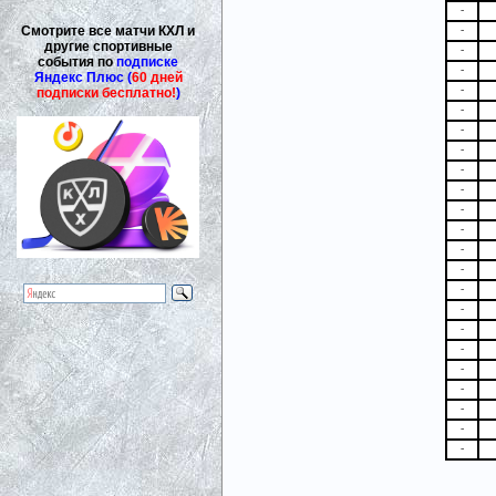
-
Смотрите все матчи КХЛ и
-
другие спортивные
-
события по
подписке
-
Яндекс Плюс (
60 дней
-
подписки бесплатно!
)
-
-
-
-
-
-
-
-
-
-
-
-
-
-
-
-
-
-