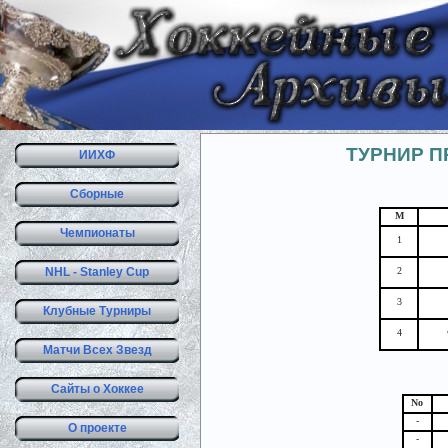
ТУРНИР П
ИИХФ
Сборные
М
Чемпионаты
1
NHL - Stanley Cup
2
3
Клубные Турниры
4
Матчи Всех Звезд
Сайты о Хоккее
No
-
О проекте
-