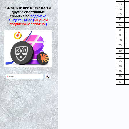
13
Смотрите все матчи КХЛ и
14
другие спортивные
19
события по
подписке
22
Яндекс Плюс (
60 дней
подписки бесплатно!
)
91
8
9
16
23
50
51
55
80
88
90
97