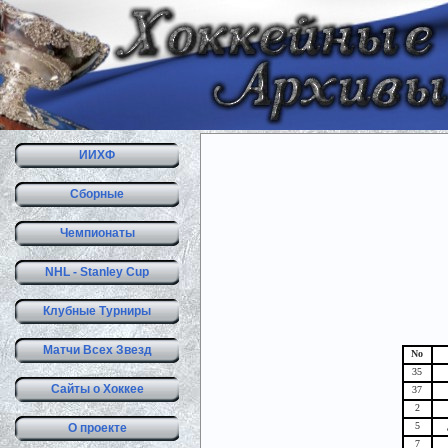
ИИХФ
Сборные
Чемпионаты
NHL - Stanley Cup
Клубные Турниры
Матчи Всех Звезд
No
35
Сайты о Хоккее
37
2
5
О проекте
7