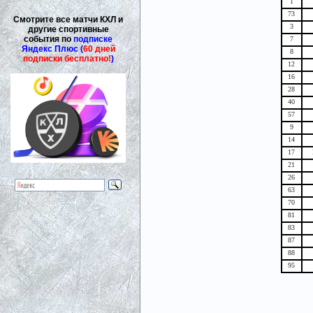
1
73
Смотрите все матчи КХЛ и
3
другие спортивные
события по
подписке
7
Яндекс Плюс (
60 дней
8
подписки бесплатно!
)
12
16
28
40
57
9
14
17
21
26
63
70
81
83
87
88
95