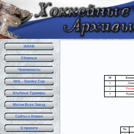
ИИХФ
Сборные
Чемпионаты
М
Кома
NHL - Stanley Cup
1
Дани
2
Росси
Клубные Турниры
3
Франц
Матчи Всех Звезд
Сайты о Хоккее
О проекте
No