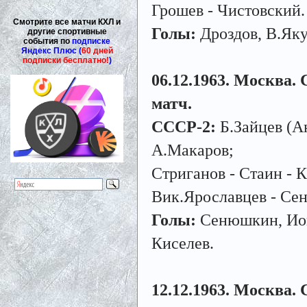
Грошев - Чистовский.
Смотрите все матчи КХЛ и
Голы:
Дроздов, В.Як
другие спортивные
события по
подписке
Яндекс Плюс (
60 дней
подписки бесплатно!
)
06.12.1963. Москва. 
матч.
СССР-2:
Б.Зайцев (А
А.Макаров;
Стриганов - Стаин - 
Вик.Ярославцев - Се
Голы:
Сенюшкин, Ион
Киселев.
12.12.1963. Москва. С