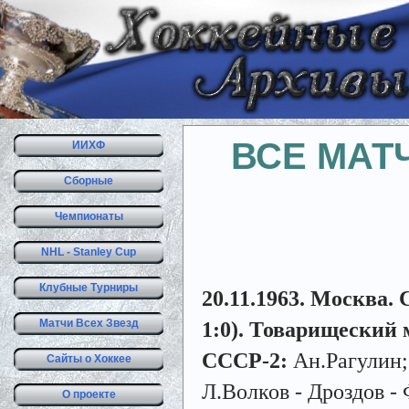
ВСЕ МАТ
ИИХФ
Сборные
Чемпионаты
NHL - Stanley Cup
Клубные Турниры
20.11.1963. Москва. С
Матчи Всех Звезд
1:0). Товарищеский 
СССР-2:
Ан.Рагулин;
Сайты о Хоккее
Л.Волков - Дроздов -
О проекте