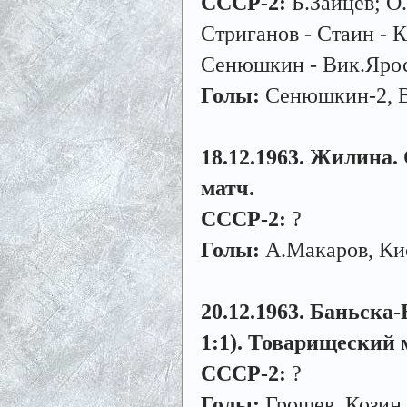
СССР-2:
Б.Зайцев; О
Стриганов - Стаин - 
Сенюшкин - Вик.Ярос
Голы:
Сенюшкин-2, В
18.12.1963. Жилина. 
матч.
СССР-2:
?
Голы:
А.Макаров, Кис
20.12.1963. Баньска-
1:1). Товарищеский 
СССР-2:
?
Голы:
Грошев, Козин,