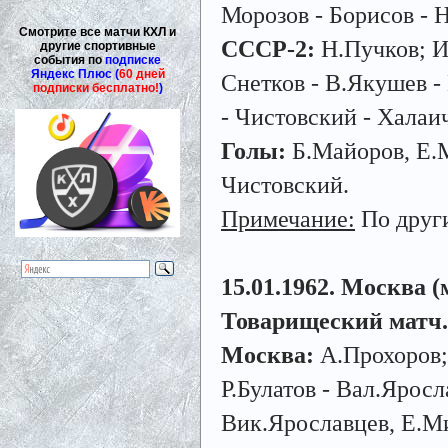
Морозов - Борисов - 
Смотрите все матчи КХЛ и
СССР-2:
Н.Пучков; Ив
другие спортивные
события по
подписке
Яндекс Плюс (
60 дней
Снетков - В.Якушев -
подписки бесплатно!
)
- Чистовский - Халаи
Голы:
Б.Майоров, Е.М
Чистовский.
Примечание:
По други
15.01.1962. Москва (
Товарищеский матч.
Москва:
А.Прохоров;
Р.Булатов - Вал.Ярос
Вик.Ярославцев, Е.Ми