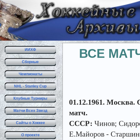
ВСЕ МАТ
ИИХФ
Сборные
Чемпионаты
NHL - Stanley Cup
Клубные Турниры
01.12.1961. Москва. 
Матчи Всех Звезд
матч.
СССР:
Чинов; Сидоре
Сайты о Хоккее
Е.Майоров - Старшин
О проекте