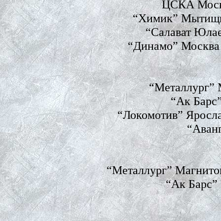
ЦСКА Москв
“Химик” Мытищи
“Салават Юлае
“Динамо” Москва 
“Металлург” 
“Ак Барс”
“Локомотив” Яросл
“Аван
“Металлург” Магнитог
“Ак Барс” 