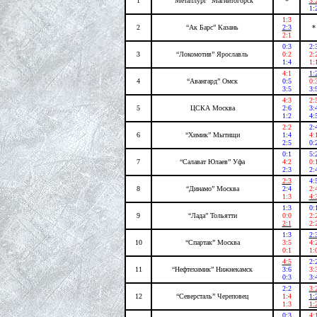
1
“Металлург” Магнитогорск
*
3:
1:
1:3
2
“Ак Барс” Казань
2:3
*
2:1
0:3
2:
3
“Локомотив” Ярославль
0:2
2:
1:4
1:
4:1
1:
4
“Авангард” Омск
0:5
0:
3:5
3:
4:3
2:
5
ЦСКА Москва
2:6
3:
1:2
4:
2:2
2:
6
“Химик” Мытищи
1:4
4:
2:5
0:
0:1
5:
7
“Салават Юлаев” Уфа
4:2
0:
2:3
2:
2:3
4:
8
“Динамо” Москва
2:4
2:
1:3
4:
1:3
0:
9
“Лада” Тольятти
0:0
2:
2:1
2:
1:3
2:
10
“Спартак” Москва
3:5
4:
0:1
1:
4:5
2:
11
“Нефтехимик” Нижнекамск
3:6
3:
0:3
3:
2:2
3:
12
“Северсталь” Череповец
1:4
1:
1:3
1:
0:3
4: