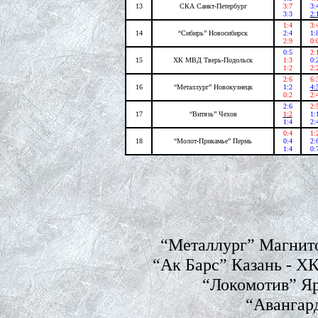
13
СКА Санкт-Петербург
3:7
3:
3:3
2:
1:4
3:
14
“Сибирь” Новосибирск
2:4
1:
2:9
0:
0:5
2:
15
ХК МВД Тверь-Подольск
1:3
0:
1:2
2:
2:6
6:
16
“Металлург” Новокузнецк
1:2
4:
0:2
2:
2:6
2:
17
“Витязь” Чехов
1:2
1:
1:4
2:
0:4
1:
18
“Молот-Прикамье” Пермь
0:4
2:
1:4
0:
“Металлург” Магнито
“Ак Барс” Казань - Х
“Локомотив” Яр
“Авангар