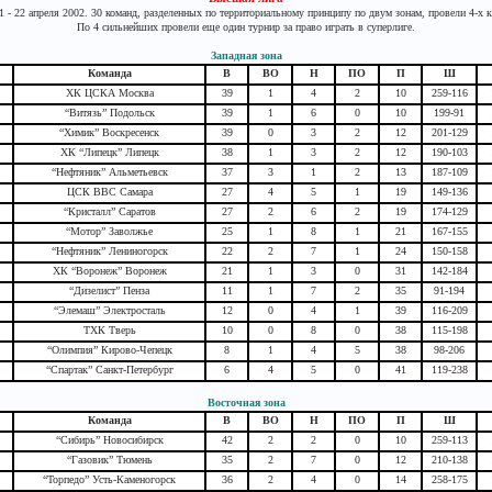
1 - 22 апреля 2002. 30 команд, разделенных по территориальному принципу по двум зонам, провели 4-х 
По 4 сильнейших провели еще один турнир за право играть в суперлиге.
Западная зона
Команда
В
ВО
Н
ПО
П
Ш
ХК ЦСКА Москва
39
1
4
2
10
259-116
“Витязь” Подольск
39
1
6
0
10
199-91
“Химик” Воскресенск
39
0
3
2
12
201-129
ХК “Липецк” Липецк
38
1
3
2
12
190-103
“Нефтяник” Альметьевск
37
3
1
2
13
187-109
ЦСК ВВС Самара
27
4
5
1
19
149-136
“Кристалл” Саратов
27
2
6
2
19
174-129
“Мотор” Заволжье
25
1
8
1
21
167-155
“Нефтяник” Лениногорск
22
2
7
1
24
150-158
ХК “Воронеж” Воронеж
21
1
3
0
31
142-184
“Дизелист” Пенза
11
1
7
2
35
91-194
“Элемаш” Электросталь
12
0
4
1
39
116-209
ТХК Тверь
10
0
8
0
38
115-198
“Олимпия” Кирово-Чепецк
8
1
4
5
38
98-206
“Спартак” Санкт-Петербург
6
4
5
0
41
119-238
Восточная зона
Команда
В
ВО
Н
ПО
П
Ш
“Сибирь” Новосибирск
42
2
2
0
10
259-113
“Газовик” Тюмень
35
2
7
0
12
210-138
“Торпедо” Усть-Каменогорск
36
2
4
0
14
258-175