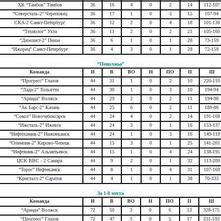
ХК “Тамбов” Тамбов
36
16
4
0
2
14
112-107
“Северсталь-2” Череповец
36
17
1
0
3
15
107-94
СКА-2 Санкт-Петербург
36
12
2
0
4
18
101-130
“Технолог” Ухта
36
11
2
0
2
21
105-160
“Дизелист-2” Пенза
36
6
1
0
1
28
73-159
“Ижорец” Санкт-Петербург
36
4
3
0
1
28
72-159
“Поволжье”
Команда
И
В
ВО
Н
ПО
П
Ш
“Прогресс” Глазов
44
31
1
0
2
10
220-110
“Лада-2” Тольятти
44
30
1
0
3
10
194-94
“Ариада” Волжск
44
29
2
0
2
11
194-98
“Ак Барс-2” Казань
44
25
6
0
2
11
189-86
“Сокол” Новочебоксарск
44
24
4
0
2
14
191-108
“Ижсталь-2” Ижевск
44
24
3
0
1
16
153-137
“Нефтехимик-2” Нижнекамск
44
24
1
0
3
16
149-119
“Олимпия-2” Кирово-Чепецк
44
15
3
0
1
25
141-201
“Нефтяник-2” Альметьевск
44
15
1
0
4
24
138-195
ЦСК ВВС - 2 Самара
44
9
2
0
1
32
113-209
“Торос” Нефтекамск
44
8
1
0
4
31
107-169
“Кристалл-2” Саратов
44
4
1
0
1
38
70-333
За 1-8 места
Команда
И
В
ВО
Н
ПО
П
Ш
“Ариада” Волжск
72
50
3
0
6
13
328-175
“Прогресс” Глазов
72
47
3
0
5
17
331-193