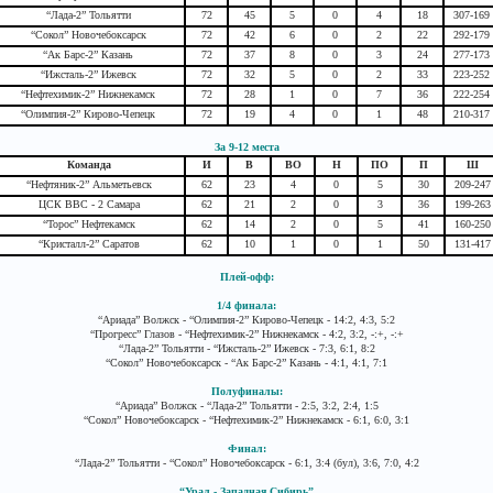
“Лада-2” Тольятти
72
45
5
0
4
18
307-169
“Сокол” Новочебоксарск
72
42
6
0
2
22
292-179
“Ак Барс-2” Казань
72
37
8
0
3
24
277-173
“Ижсталь-2” Ижевск
72
32
5
0
2
33
223-252
“Нефтехимик-2” Нижнекамск
72
28
1
0
7
36
222-254
“Олимпия-2” Кирово-Чепецк
72
19
4
0
1
48
210-317
За 9-12 места
Команда
И
В
ВО
Н
ПО
П
Ш
“Нефтяник-2” Альметьевск
62
23
4
0
5
30
209-247
ЦСК ВВС - 2 Самара
62
21
2
0
3
36
199-263
“Торос” Нефтекамск
62
14
2
0
5
41
160-250
“Кристалл-2” Саратов
62
10
1
0
1
50
131-417
Плей-офф:
1/4 финала:
“Ариада” Волжск - “Олимпия-2” Кирово-Чепецк - 14:2, 4:3, 5:2
“Прогресс” Глазов - “Нефтехимик-2” Нижнекамск - 4:2, 3:2, -:+, -:+
“Лада-2” Тольятти - “Ижсталь-2” Ижевск - 7:3, 6:1, 8:2
“Сокол” Новочебоксарск - “Ак Барс-2” Казань - 4:1, 4:1, 7:1
Полуфиналы:
“Ариада” Волжск - “Лада-2” Тольятти - 2:5, 3:2, 2:4, 1:5
“Сокол” Новочебоксарск - “Нефтехимик-2” Нижнекамск - 6:1, 6:0, 3:1
Финал:
“Лада-2” Тольятти - “Сокол” Новочебоксарск - 6:1, 3:4 (бул), 3:6, 7:0, 4:2
“Урал - Западная Сибирь”