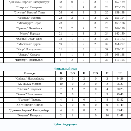
“Динамо-Энергия” Екатеринбург
33
0
2
3
18
157-139
“Энергия” Кемерово
31
1
4
0
20
179-139
“Спутник” Нижний Тагил
26
0
8
2
20
151-138
“Ижсталь” Ижевск
23
2
6
3
22
159-154
“Металлург” Серов
23
1
6
3
23
169-186
“Трактор” Челябинск
19
7
2
2
26
162-170
“Мотор” Барнаул
21
1
8
2
24
142-150
“Южный Урал” Орск
18
1
7
2
28
115-173
“Мостовик” Курган
19
1
2
2
32
151-207
“Кедр” Новоуральск
11
1
9
1
34
122-181
“Янтарь” Северск
9
1
8
3
35
106-198
“Шахтер” Прокопьевск
9
2
7
1
37
116-195
Финальный этап
Команда
В
ВО
Н
ПО
П
Ш
“Сибирь” Новосибирск
10
0
2
0
2
54-29
ХК ЦСКА Москва
10
0
2
0
2
66-37
“Витязь” Подольск
7
1
2
0
4
30-25
“Химик” Воскресенск
7
0
1
1
5
49-43
“Газовик” Тюмень
4
1
0
1
8
33-52
ХК “Липецк” Липецк
5
0
0
0
9
31-49
“Динамо-Энергия” Екатеринбург
4
0
0
1
9
33-45
“Энергия” Кемерово
2
1
1
0
10
31-48
Кубок Федерации