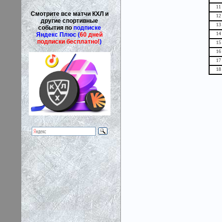
11
Смотрите все матчи КХЛ и
12
другие спортивные
13
события по
подписке
14
Яндекс Плюс (
60 дней
подписки бесплатно!
)
15
16
17
18