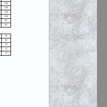
149
140
130
108
93
66
О
82
70
51
33