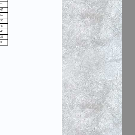
70
67
57
50
46
46
36
35