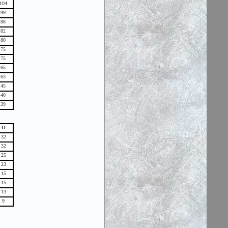
104
99
88
82
80
75
75
65
63
45
40
39
О
32
32
25
23
15
15
13
9