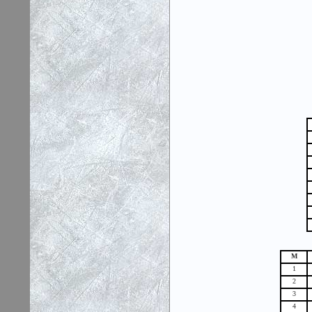
М
1
2
3
4