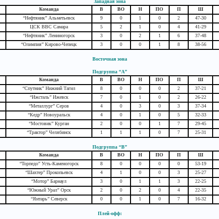
Западная зона
Команда
В
ВО
Н
ПО
П
Ш
“Нефтяник” Альметьевск
9
0
1
0
2
47-30
ЦСК ВВС Самара
5
2
1
0
4
41-29
“Нефтяник” Лениногорск
3
0
2
1
6
37-48
“Олимпия” Кирово-Чепецк
3
0
0
1
8
38-56
Восточная зона
Подгруппа “A”
Команда
В
ВО
Н
ПО
П
Ш
“Спутник” Нижний Тагил
8
0
0
0
2
37-21
“Ижсталь” Ижевск
7
0
1
0
2
26-22
“Металлург” Серов
4
0
3
0
3
37-34
“Кедр” Новоуральск
4
0
1
0
5
32-33
“Мостовик” Курган
2
0
0
1
7
29-45
“Трактор” Челябинск
1
1
1
0
7
25-31
Подгруппа “B”
Команда
В
ВО
Н
ПО
П
Ш
“Торпедо” Усть-Каменогорск
8
0
0
0
0
53-19
“Шахтер” Прокопьевск
4
1
0
0
3
25-27
“Мотор” Барнаул
3
0
1
1
3
22-25
“Южный Урал” Орск
2
0
2
0
4
22-35
“Янтарь” Северск
0
0
1
0
7
16-32
Плей-офф: