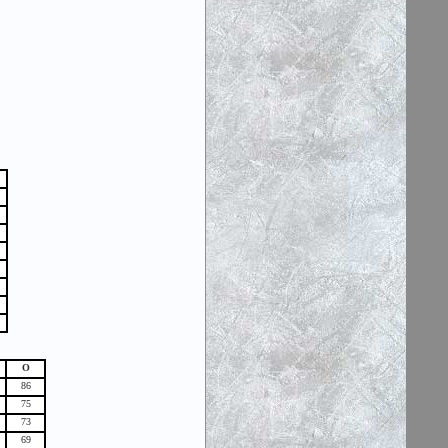
О
86
75
73
69