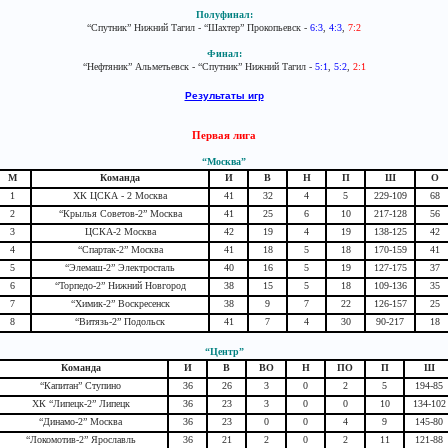
Полуфинал:
“Спутник” Нижний Тагил - “Шахтер” Прокопьевск -
6:3
,
4:3
,
7:2
Финал:
“Нефтяник” Альметьевск - “Спутник” Нижний Тагил -
5:1
,
5:2
,
2:1
Результаты игр
Первая лига
“Москва”
М
Команда
И
В
Н
П
Ш
О
1
ХК ЦСКА - 2 Москва
41
32
4
5
229-109
68
2
“Крылья Советов-2” Москва
41
25
6
10
217-128
56
3
ЦСКА-2 Москва
42
19
4
19
138-125
42
4
“Спартак-2” Москва
41
18
5
18
170-159
41
5
“Элемаш-2” Электросталь
40
16
5
19
127-175
37
6
“Торпедо-2” Нижний Новгород
38
15
5
18
109-136
35
7
“Химик-2” Воскресенск
38
9
7
22
126-157
25
8
“Витязь-2” Подольск
41
7
4
30
90-217
18
“Центр”
Команда
И
В
ВО
Н
ПО
П
Ш
“Капитан” Ступино
36
26
3
0
2
5
194-85
ХК “Липецк-2” Липецк
36
23
3
0
0
10
134-102
“Динамо-2” Москва
36
23
0
0
4
9
145-80
“Локомотив-2” Ярославль
36
21
2
0
2
11
121-88