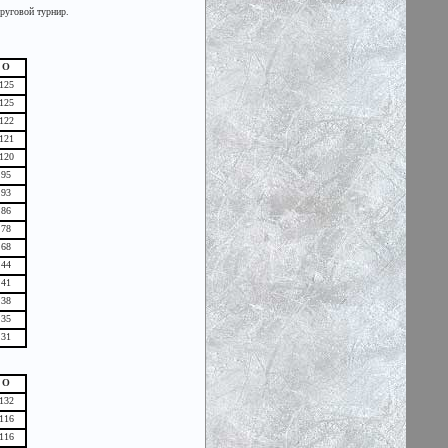
круговой турнир.
О
125
125
122
121
120
95
93
86
78
68
44
41
38
35
31
О
132
116
116