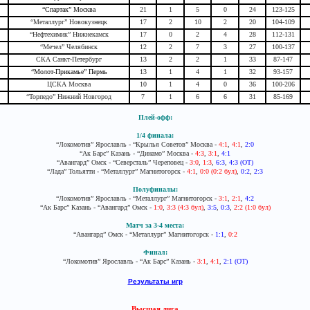
“Спартак” Москва
21
1
5
0
24
123-125
“Металлург” Новокузнецк
17
2
10
2
20
104-109
“Нефтехимик” Нижнекамск
17
0
2
4
28
112-131
“Мечел” Челябинск
12
2
7
3
27
100-137
СКА Санкт-Петербург
13
2
2
1
33
87-147
“Молот-Прикамье” Пермь
13
1
4
1
32
93-157
ЦСКА Москва
10
1
4
0
36
100-206
“Торпедо” Нижний Новгород
7
1
6
6
31
85-169
Плей-офф:
1/4 финала:
“Локомотив” Ярославль - “Крылья Советов” Москва -
4:1
,
4:1
,
2:0
“Ак Барс” Казань - “Динамо” Москва -
4:3
,
3:1
,
4:1
“Авангард” Омск - “Северсталь” Череповец -
3:0
,
1:3
,
6:3
,
4:3 (ОТ)
“Лада” Тольятти - “Металлург” Магнитогорск -
4:1
,
0:0 (0:2 бул)
,
0:2
,
2:3
Полуфиналы:
“Локомотив” Ярославль - “Металлург” Магнитогорск -
3:1
,
2:1
,
4:2
“Ак Барс” Казань - “Авангард” Омск -
1:0
,
3:3 (4:3 бул)
,
3:5
,
0:3
,
2:2 (1:0 бул)
Матч за 3-4 места:
“Авангард” Омск - “Металлург” Магнитогорск -
1:1
,
0:2
Финал:
“Локомотив” Ярославль - “Ак Барс” Казань -
3:1
,
4:1
,
2:1 (ОТ)
Результаты игр
Высшая лига