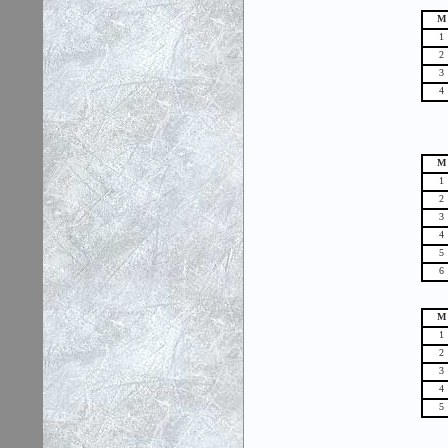
М
1
2
3
4
М
1
2
3
4
5
6
М
1
2
3
4
5