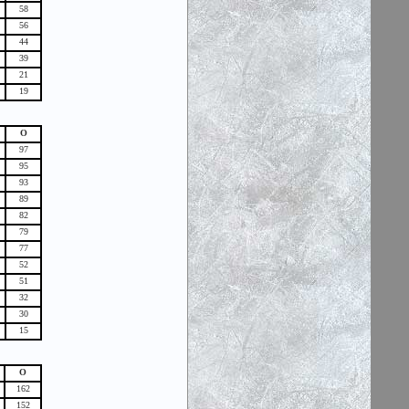
58
56
44
39
21
19
О
97
95
93
89
82
79
77
52
51
32
30
15
О
162
152