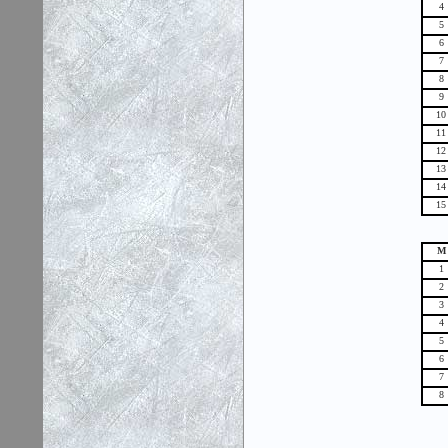
4
5
6
7
8
9
10
11
12
13
14
15
М
1
2
3
4
5
6
7
8