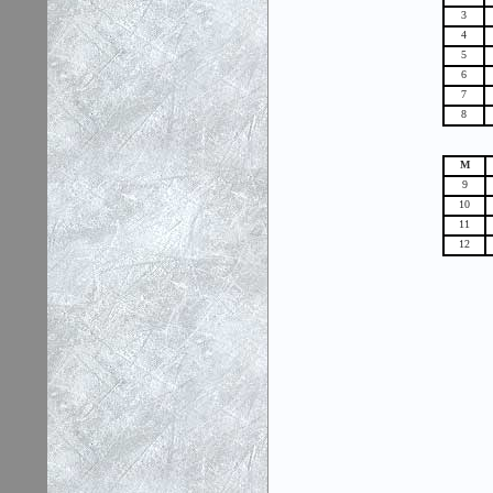
3
4
5
6
7
8
М
9
10
11
12