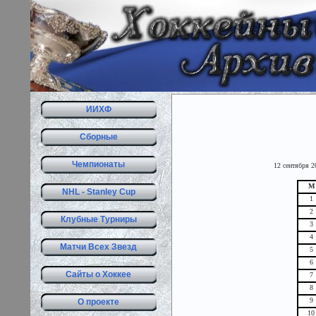
ИИХФ
Сборные
Чемпионаты
12 сентября 2
М
NHL - Stanley Cup
1
2
Клубные Турниры
3
4
Матчи Всех Звезд
5
6
Сайты о Хоккее
7
8
9
О проекте
10