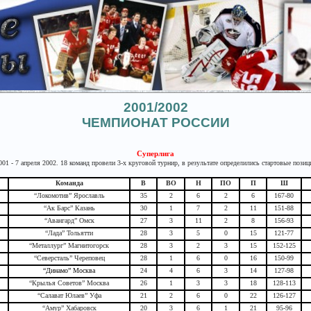
2001/2002
ЧЕМПИОНАТ РОССИИ
Суперлига
001 - 7 апреля 2002. 18 команд провели 3-х круговой турнир, в результате определились стартовые позиц
Команда
В
ВО
Н
ПО
П
Ш
“Локомотив” Ярославль
35
2
6
2
6
167-80
“Ак Барс” Казань
30
1
7
2
11
151-88
“Авангард” Омск
27
3
11
2
8
156-93
“Лада” Тольятти
28
3
5
0
15
121-77
“Металлург” Магнитогорск
28
3
2
3
15
152-125
“Северсталь” Череповец
28
1
6
0
16
150-99
“Динамо” Москва
24
4
6
3
14
127-98
“Крылья Советов” Москва
26
1
3
3
18
128-113
“Салават Юлаев” Уфа
21
2
6
0
22
126-127
“Амур” Хабаровск
20
3
6
1
21
95-96