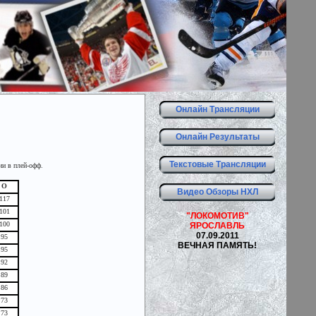
Онлайн Трансляции
Онлайн Результаты
Текстовые Трансляции
ии в плей-офф.
О
Видео Обзоры НХЛ
117
101
"ЛОКОМОТИВ"
100
ЯРОСЛАВЛЬ
07.09.2011
95
ВЕЧНАЯ ПАМЯТЬ!
95
92
89
86
73
73