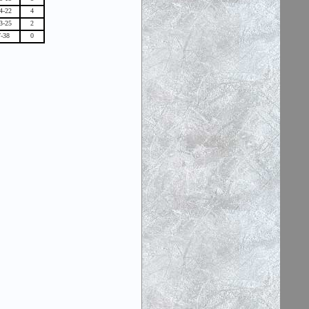
4-22
4
3-25
2
7-38
0