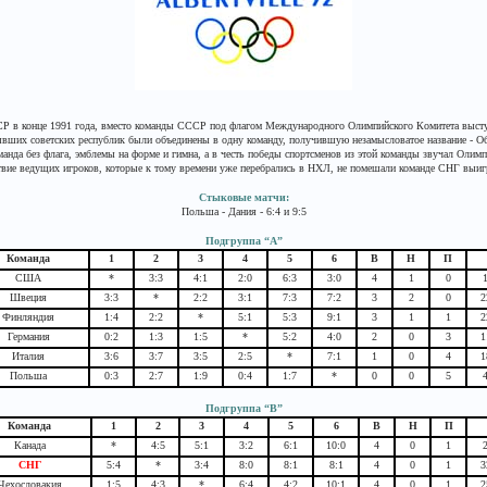
СР в конце 1991 года, вместо команды СССР под флагом Международного Олимпийского Комитета высту
ывших советских республик были объединены в одну команду, получившую незамысловатое название - О
анда без флага, эмблемы на форме и гимна, а в честь победы спортсменов из этой команды звучал Олим
ствие ведущих игроков, которые к тому времени уже перебрались в НХЛ, не помешали команде СНГ выиг
Стыковые матчи:
Польша - Дания - 6:4 и 9:5
Подгруппа “А”
Команда
1
2
3
4
5
6
В
Н
П
США
*
3:3
4:1
2:0
6:3
3:0
4
1
0
Швеция
3:3
*
2:2
3:1
7:3
7:2
3
2
0
2
Финляндия
1:4
2:2
*
5:1
5:3
9:1
3
1
1
2
Германия
0:2
1:3
1:5
*
5:2
4:0
2
0
3
1
Италия
3:6
3:7
3:5
2:5
*
7:1
1
0
4
1
Польша
0:3
2:7
1:9
0:4
1:7
*
0
0
5
Подгруппа “B”
Команда
1
2
3
4
5
6
В
Н
П
Канада
*
4:5
5:1
3:2
6:1
10:0
4
0
1
СНГ
5:4
*
3:4
8:0
8:1
8:1
4
0
1
3
Чехословакия
1:5
4:3
*
6:4
4:2
10:1
4
0
1
2