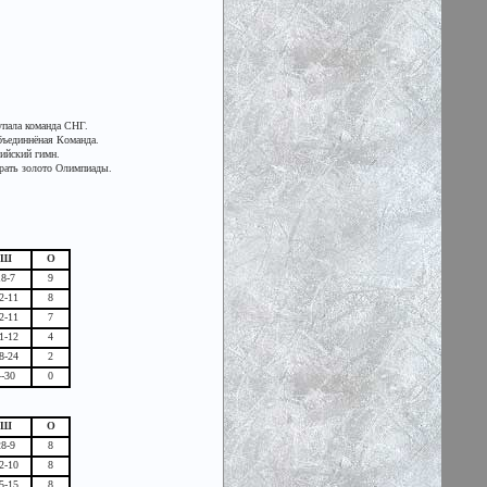
пала команда СНГ.
бъединнёная Команда.
пийский гимн.
рать золото Олимпиады.
Ш
О
18-7
9
2-11
8
2-11
7
1-12
4
8-24
2
4-30
0
Ш
О
28-9
8
2-10
8
5-15
8