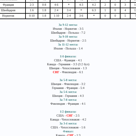
Франция
2:3
0:8
4:6
*
4:3
4:2
2
0
3
1
Швейцария
1:6
1:8
2:4
3:4
*
6:3
1
0
4
1
Норвегия
0:10
1:8
1:10
2:4
3:6
*
0
0
5
За 9-12 места:
Италия - Норвегия - 3:5
Швейцария - Польша - 7:2
За 9-10 места:
Швейцария - Норвегия - 2:5
За 11-12 места:
Италия - Польша - 1:4
1/4 финала:
США - Франция - 4:1
Канада - Германия - 3:3 (3:2 бул)
Швеция - Чехословакия - 1:3
СНГ
- Финляндия - 6:1
За 5-8 места:
Швеция - Финляндия - 3:2
Германия - Франция - 5:4
За 5-6 места:
Швеция - Германия - 4:3
За 7-8 места:
Финляндия - Франция - 4:1
1/2 финала:
США -
СНГ
- 2:5
Канада - Чехословакия - 4:2
За 3-4 места:
США - Чехословакия - 1:6
Финал:
Канада -
СНГ
- 1:3