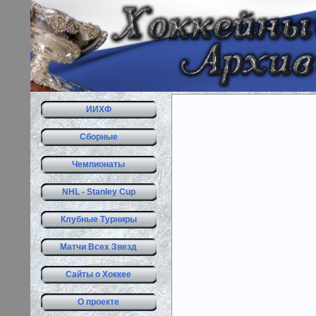
ИИХФ
Сборные
Чемпионаты
NHL - Stanley Cup
Клубные Турниры
Матчи Всех Звезд
Сайты о Хоккее
О проекте