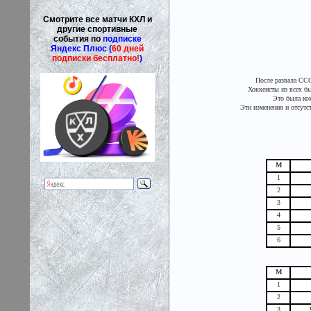
Смотрите все матчи КХЛ и
другие спортивные
события по
подписке
Яндекс Плюс (
60 дней
подписки бесплатно!
)
После развала СС
Хоккеисты из всех б
Это была ком
Эти изменения и отсут
М
1
2
3
4
5
6
М
1
2
3