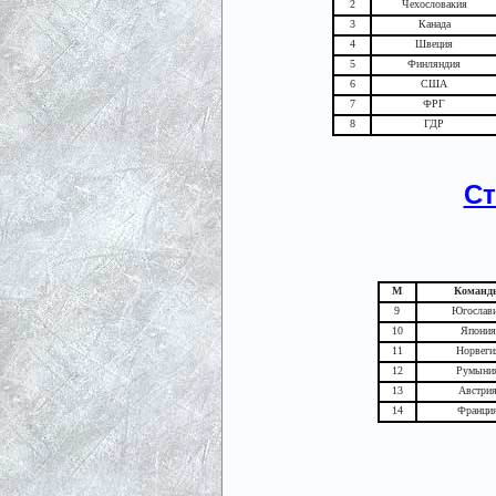
2
Чехословакия
3
Канада
4
Швеция
5
Финляндия
6
США
7
ФРГ
8
ГДР
Ст
М
Команд
9
Югослав
10
Япония
11
Норвеги
12
Румыни
13
Австри
14
Франци