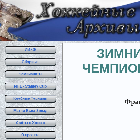
ЗИМНИ
ИИХФ
Сборные
ЧЕМПИОН
Чемпионаты
NHL - Stanley Cup
Клубные Турниры
Фран
Матчи Всех Звезд
Сайты о Хоккее
О проекте