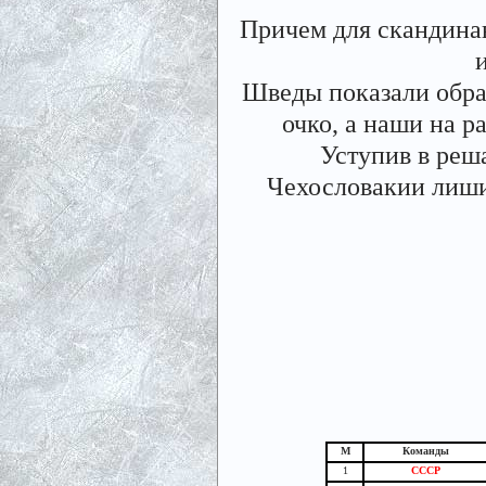
Причем для скандинав
Шведы показали образ
очко, а наши на р
Уступив в реш
Чехословакии лишил
М
Команды
1
СССР