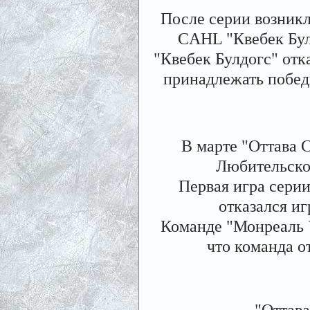
После серии возникл
CAHL "Квебек Бул
"Квебек Булдогс" отк
принадлежать побед
В марте "Оттава 
Любительско
Первая игра сери
отказался иг
Команде "Монреаль У
что команда от
"Оттава