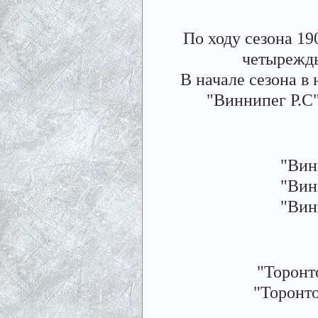
По ходу сезона 19
четырежды
В начале сезона в
"Виннипег Р.С
"Вин
"Вин
"Вин
"Торонт
"Торонто