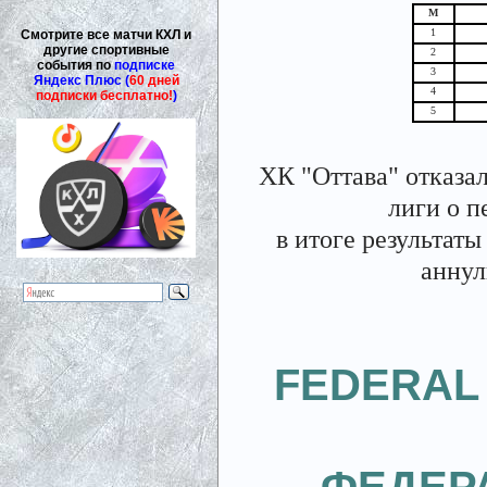
М
1
Смотрите все матчи КХЛ и
другие спортивные
2
события по
подписке
3
Яндекс Плюс (
60 дней
4
подписки бесплатно!
)
5
ХК "Оттава" отказал
лиги о п
в итоге результат
аннул
FEDERAL