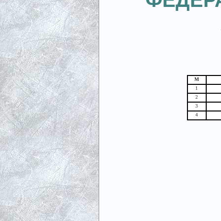
ФЕДЕР
М
1
2
3
4