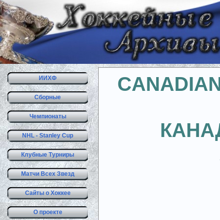
CANADIAN
ИИХФ
Сборные
Чемпионаты
КАНА
NHL - Stanley Cup
Клубные Турниры
Матчи Всех Звезд
Сайты о Хоккее
О проекте