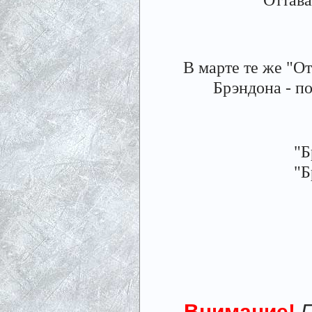
В марте те же "О
Брэндона - 
"Б
"Б
Внимание!