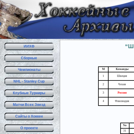
“Ш
ИИХФ
Сборные
М
Команды
Чемпионаты
1
Швеция
NHL - Stanley Cup
2
Чехия
Клубные Турниры
3
Россия
4
Финляндия
Матчи Всех Звезд
Сайты о Хоккее
No
О проекте
31