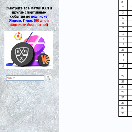
39
2
Смотрите все матчи КХЛ и
другие спортивные
3
события по
подписке
5
Яндекс Плюс (
60 дней
6
подписки бесплатно!
)
7
10
14
16
36
11
12
15
19
22
23
25
26
27
29
32
33