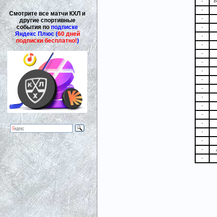
-
В
-
Смотрите все матчи КХЛ и
-
другие спортивные
события по
подписке
-
Яндекс Плюс (
60 дней
-
подписки бесплатно!
)
-
-
-
-
-
-
-
-
-
-
-
-
-
-