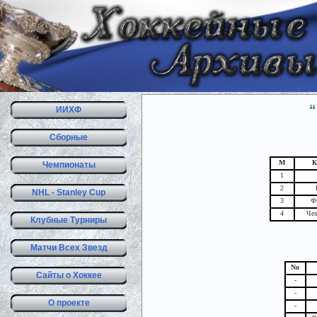
ИИХФ
Сборные
М
К
Чемпионаты
1
2
NHL - Stanley Cup
3
Ф
4
Чех
Клубные Турниры
Матчи Всех Звезд
No
Сайты о Хоккее
-
-
О проекте
-