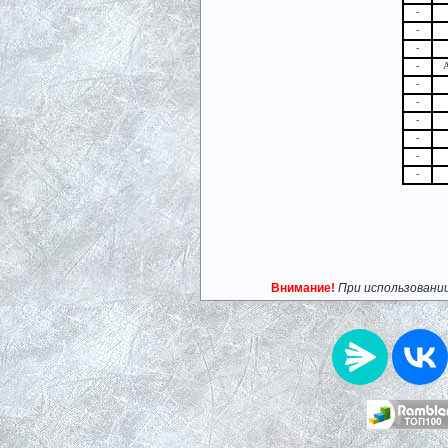
-
-
-
-
А
-
-
-
-
-
-
Внимание!
При использовани