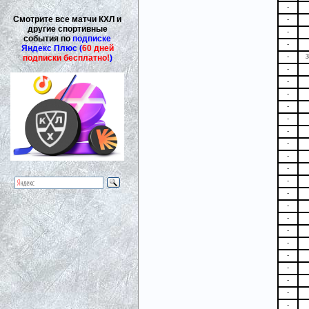
-
Смотрите все матчи КХЛ и
-
другие спортивные
-
события по
подписке
-
Яндекс Плюс (
60 дней
-
З
подписки бесплатно!
)
-
-
-
-
-
-
-
-
-
-
-
-
-
-
-
-
-
-
-
-