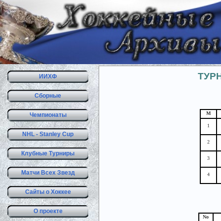
ТУРН
ИИХФ
Сборные
М
Чемпионаты
1
NHL - Stanley Cup
2
Клубные Турниры
3
Матчи Всех Звезд
4
Сайты о Хоккее
О проекте
No