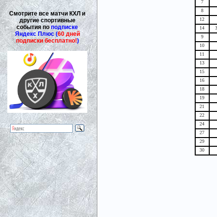
7
8
Смотрите все матчи КХЛ и
12
другие спортивные
события по
подписке
14
Яндекс Плюс (
60 дней
9
подписки бесплатно!
)
10
11
13
15
16
18
19
21
22
24
27
29
30