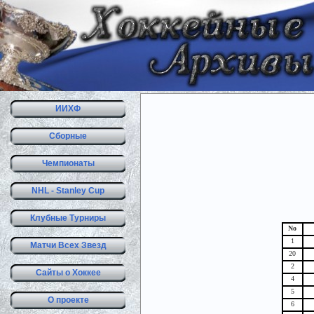
ИИХФ
Сборные
Чемпионаты
NHL - Stanley Cup
Клубные Турниры
No
1
Матчи Всех Звезд
20
2
Сайты о Хоккее
4
5
О проекте
6