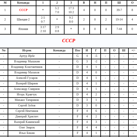
М
Команда
1
2
3
В
Н
П
Ш
О
5:2
17:3
1
СССР
*
4
0
0
39-7
8
7:0
10:2
2:5
9:2
2
Швеция-2
*
2
0
2
19-14
4
0:7
8:0
3:17
2:9
3
Япония
*
0
0
4
7-44
0
2:10
0:8
СССР
No
Игрок
Команда
Поз
И
Г
П
О
Ш
+/-
-
Артур Ирбе
-
G
4
-5
-
-
-
-
-
Владимир Мышкин
-
G
3
-2
-
-
-
-
-
Владимир Константинов
-
D
4
1
-
-
-
-
-
Владимир Малахов
-
D
4
0
-
-
-
-
-
Алексей Гусаров
-
D
4
1
-
-
-
-
-
Валерий Ширяев
-
D
4
1
-
-
-
-
-
Александр Смирнов
-
D
4
1
-
-
-
-
-
Игорь Кравчук
-
D
4
2
-
-
-
-
-
Михаил Татаринов
-
D
3
1
-
-
-
-
-
Сергей Зубов
-
D
3
0
-
-
-
-
-
Сергей Немчинов
-
F
4
6
-
-
-
-
-
Дмитрий Христич
-
F
4
2
-
-
-
-
-
Валерий Каменский
-
F
4
3
-
-
-
-
-
Олег Знарок
-
F
4
4
-
-
-
-
-
Илья Бякин
-
F
4
1
-
-
-
-