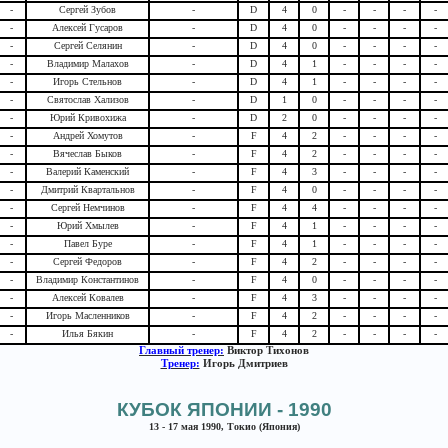
-
Сергей Зубов
-
D
4
0
-
-
-
-
-
Алексей Гусаров
-
D
4
0
-
-
-
-
-
Сергей Селянин
-
D
4
0
-
-
-
-
-
Владимир Малахов
-
D
4
1
-
-
-
-
-
Игорь Стельнов
-
D
4
1
-
-
-
-
-
Святослав Хализов
-
D
1
0
-
-
-
-
-
Юрий Кривохижа
-
D
2
0
-
-
-
-
-
Андрей Хомутов
-
F
4
2
-
-
-
-
-
Вячеслав Быков
-
F
4
2
-
-
-
-
-
Валерий Каменский
-
F
4
3
-
-
-
-
-
Дмитрий Квартальнов
-
F
4
0
-
-
-
-
-
Сергей Немчинов
-
F
4
4
-
-
-
-
-
Юрий Хмылев
-
F
4
1
-
-
-
-
-
Павел Буре
-
F
4
1
-
-
-
-
-
Сергей Федоров
-
F
4
2
-
-
-
-
-
Владимир Константинов
-
F
4
0
-
-
-
-
-
Алексей Ковалев
-
F
4
3
-
-
-
-
-
Игорь Масленников
-
F
4
2
-
-
-
-
-
Илья Бякин
-
F
4
2
-
-
-
-
Главный тренер:
Виктор Тихонов
Тренер:
Игорь Дмитриев
КУБОК ЯПОНИИ - 1990
13 - 17 мая 1990, Токио (Япония)