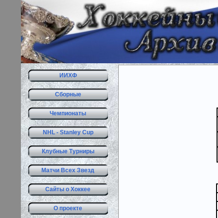
ИИХФ
Сборные
Чемпионаты
NHL - Stanley Cup
Клубные Турниры
Матчи Всех Звезд
Сайты о Хоккее
О проекте