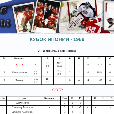
КУБОК ЯПОНИИ - 1989
24 - 28 мая 1989, Токио (Япония)
М
Команда
1
2
3
В
Н
П
Ш
О
3:3
10:1
1
СССР
*
2
2
0
25-12
6
2:2
10:6
3:3
7:1
2
Чехословакия
*
2
2
0
18-9
6
2:2
6:3
1:10
1:7
3
Япония
*
0
0
4
11-33
0
6:10
3:6
СССР
No
Игрок
Команда
Поз
И
Г
П
О
Ш
+/-
-
Артур Ирбе
-
G
2
-5
-
-
-
-
-
Владимир Мышкин
-
G
2
-7
-
-
-
-
-
Алексей Касатонов
-
D
4
1
-
-
-
-