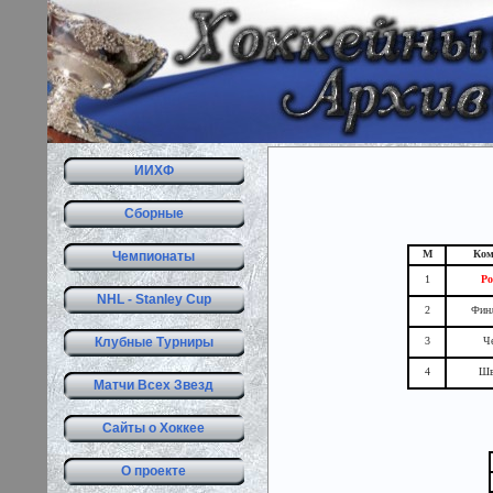
ИИХФ
Сборные
М
Ко
Чемпионаты
1
Ро
NHL - Stanley Cup
2
Фин
Клубные Турниры
3
Ч
4
Шв
Матчи Всех Звезд
Сайты о Хоккее
О проекте