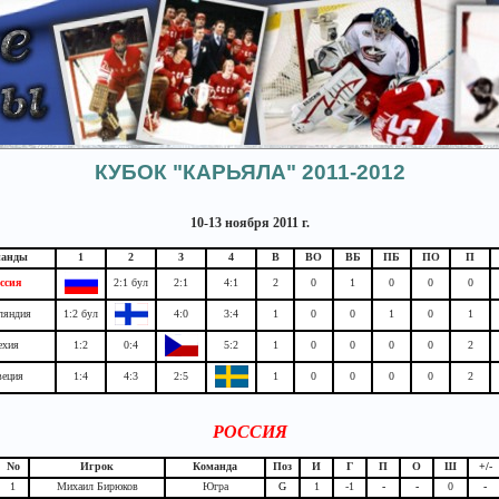
КУБОК "КАРЬЯЛА" 2011-2012
10-13 ноября 2011 г.
манды
1
2
3
4
В
ВО
ВБ
ПБ
ПО
П
ссия
2:1 бул
2:1
4:1
2
0
1
0
0
0
ляндия
1:2 бул
4:0
3:4
1
0
0
1
0
1
ехия
1:2
0:4
5:2
1
0
0
0
0
2
еция
1:4
4:3
2:5
1
0
0
0
0
2
РОССИЯ
No
Игрок
Команда
Поз
И
Г
П
О
Ш
+/-
1
Михаил Бирюков
Югра
G
1
-1
-
-
0
-