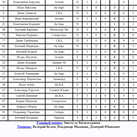
30
Константин Барулин
Атлант
G
2
-2
-
-
0
-
5
Илья Никулин
Ак Барс
D
3
0
3
3
2
2
6
Денис Денисов
СКА
D
3
0
0
0
6
1
9
Иван Вишневский
Атлант
D
3
0
0
0
2
-1
22
Константин Корнеев
Ак Барс
D
3
0
1
1
4
1
48
Евгений Бирюков
Металлург Мг
D
3
0
0
0
2
0
73
Максим Чудинов
Северсталь
D
3
0
0
0
0
0
77
Денис Гребешков
СКА
D
3
0
0
0
4
0
82
Евгений Медведев
Ак Барс
D
3
0
0
0
4
-1
11
Евгений Бодров
Ак Барс
F
3
0
0
0
4
0
15
Игорь Мусатов
Атлант
F
3
0
0
0
0
0
23
Денис Кокарев
Динамо М
F
3
0
0
0
2
0
25
Игорь Макаров
СКА
F
3
0
0
0
0
1
27
Алексей Терещенко
Ак Барс
F
2
0
1
1
0
1
37
Александр Пережогин
Авангард
F
3
1
1
2
0
1
38
Илья Зубов
ЦСКА
F
3
0
2
2
0
-1
47
Александр Радулов
Салават Юлаев
F
3
4
1
5
4
0
52
Сергей Широков
ЦСКА
F
3
1
0
1
4
0
87
Вадим Шипачев
Северсталь
F
3
0
1
1
2
1
90
Кирилл Петров
Ак Барс
F
3
0
0
0
0
-1
91
Владимир Тарасенко
Сибирь
F
3
0
0
0
0
0
92
Евгений Кузнецов
Трактор
F
3
2
0
2
0
1
Главный тренер:
Зинэтула Билялетдинов
Тренеры:
Валерий Белов, Владимир Мышкин, Дмитрий Юшкевич