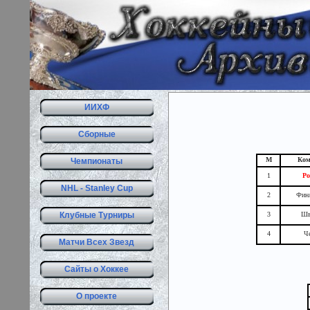
ИИХФ
Сборные
М
Ко
Чемпионаты
1
Ро
NHL - Stanley Cup
2
Фин
Клубные Турниры
3
Шв
4
Ч
Матчи Всех Звезд
Сайты о Хоккее
О проекте