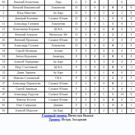
83
Василий Кошечкин
Лада
G
2
-6
-
-
0
-
3
Виталий Вишневский
Локомотив
D
3
0
0
0
4
0
5
Илья Никулин
Ак Барс
D
3
0
2
2
2
0
7
Дмитрий Калинин
Салават Юлаев
D
3
0
1
1
0
0
11
Александр Галимов
Локомотив
D
3
0
1
1
0
-1
22
Константин Корнеев
ЦСКА
D
3
0
0
0
0
1
27
Виталий Атюшов
Металлург Мг
D
3
0
2
2
2
4
45
Виталий Прошкин
Салават Юлаев
D
3
0
2
2
4
2
76
Александр Гуськов
Локомотив
D
3
0
0
0
2
0
10
Сергей Мозякин
Атлант
F
3
2
0
2
0
1
19
Антон Курьянов
Авангард
F
3
0
0
0
4
0
23
Алексей Терещенко
Ак Барс
F
3
0
3
3
0
2
24
Петр Счастливый
ЦСКА
F
3
0
0
0
0
-1
25
Данис Зарипов
Ак Барс
F
3
3
1
4
0
2
33
Максим Сушинский
СКА
F
3
0
2
2
0
2
37
Александр Пережогин
Салават Юлаев
F
3
0
0
0
2
-1
42
Сергей Зиновьев
Салават Юлаев
F
3
2
1
3
4
1
47
Александр Радулов
Салават Юлаев
F
3
0
1
1
14
0
52
Виктор Козлов
Салават Юлаев
F
3
0
0
0
0
-1
91
Олег Сапрыкин
Динамо
F
3
2
1
3
0
1
95
Алексей Морозов
Ак Барс
F
3
3
2
5
2
1
Главный тренер:
Вячеслав Быков
Тренер:
Игорь Захаркин