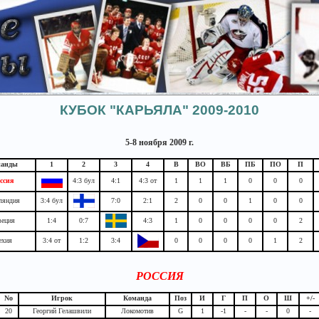
КУБОК "КАРЬЯЛА" 2009-2010
5-8 ноября 2009 г.
манды
1
2
3
4
В
ВО
ВБ
ПБ
ПО
П
ссия
4:3 бул
4:1
4:3 от
1
1
1
0
0
0
ляндия
3:4 бул
7:0
2:1
2
0
0
1
0
0
еция
1:4
0:7
4:3
1
0
0
0
0
2
ехия
3:4 от
1:2
3:4
0
0
0
0
1
2
РОССИЯ
No
Игрок
Команда
Поз
И
Г
П
О
Ш
+/-
20
Георгий Гелашвили
Локомотив
G
1
-1
-
-
0
-