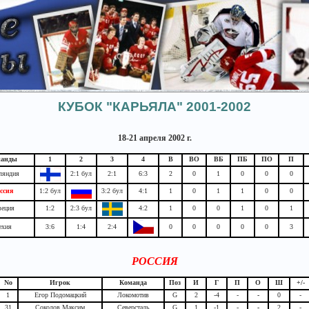
КУБОК "КАРЬЯЛА" 2001-2002
18-21 апреля 2002 г.
манды
1
2
3
4
В
ВО
ВБ
ПБ
ПО
П
ляндия
2:1 бул
2:1
6:3
2
0
1
0
0
0
ссия
1:2 бул
3:2 бул
4:1
1
0
1
1
0
0
еция
1:2
2:3 бул
4:2
1
0
0
1
0
1
ехия
3:6
1:4
2:4
0
0
0
0
0
3
РОССИЯ
No
Игрок
Команда
Поз
И
Г
П
О
Ш
+/-
1
Егор Подомацкий
Локомотив
G
2
-4
-
-
0
-
31
Соколов Максим
Северсталь
G
1
-1
-
-
2
-