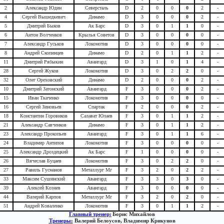
2
Александр Юдин
Северсталь
D
2
0
0
0
2
-
4
Сергей Вышедкевич
Динамо
D
3
0
0
0
2
-
5
Дмитрий Быков
Ак Барс
D
3
0
1
1
0
-
6
Антон Волченков
Крылья Советов
D
3
0
0
0
0
-
7
Александр Гуськов
Локомотив
D
3
0
0
0
0
-
8
Андрей Скопинцев
Динамо
D
2
0
1
1
2
-
11
Дмитрий Рябыкин
Авангард
D
3
1
0
1
4
-
28
Сергей Жуков
Локомотив
D
3
0
2
2
0
-
32
Олег Ореховский
Динамо
D
2
0
0
0
2
-
10
Дмитрий Затонский
Авангард
F
3
0
0
0
2
-
15
Иван Ткаченко
Локомотив
F
3
0
0
0
0
-
16
Сергей Зиновьев
Спартак
F
2
0
0
0
2
-
18
Константин Горовиков
Салават Юлаев
F
3
0
1
1
2
-
21
Александр Савченков
Динамо
F
3
0
1
1
2
-
23
Александр Прокопьев
Авангард
F
3
0
1
1
6
-
24
Владимир Антипов
Локомотив
F
3
0
0
0
0
-
25
Александр Дроздецкий
Ак Барс
F
1
0
0
0
0
-
26
Вячеслав Буцаев
Локомотив
F
3
0
2
2
0
-
27
Равиль Гусманов
Металлург Мг
F
3
2
0
2
2
-
33
Максим Сушинский
Авангард
F
3
3
0
3
0
-
39
Алексей Кознев
Авангард
F
3
0
0
0
0
-
44
Валерий Карпов
Металлург Мг
F
3
2
0
2
0
-
51
Андрей Коваленко
Локомотив
F
3
0
1
1
2
-
Главный тренер:
Борис Михайлов
Тренеры:
Валерий Белоусов, Владимир Крикунов