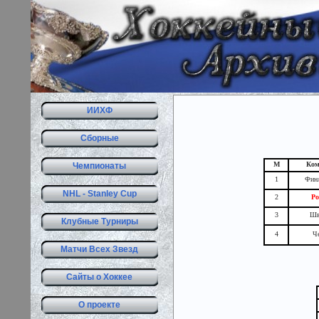
ИИХФ
Сборные
М
Ко
Чемпионаты
1
Фин
NHL - Stanley Cup
2
Ро
3
Шв
Клубные Турниры
4
Ч
Матчи Всех Звезд
Сайты о Хоккее
О проекте