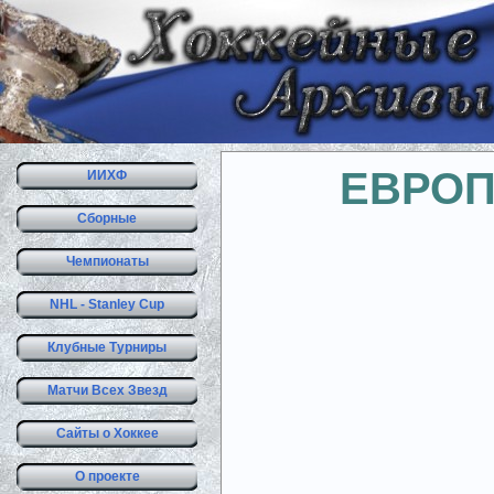
ЕВРОП
ИИХФ
Сборные
Чемпионаты
NHL - Stanley Cup
Клубные Турниры
Матчи Всех Звезд
Сайты о Хоккее
О проекте