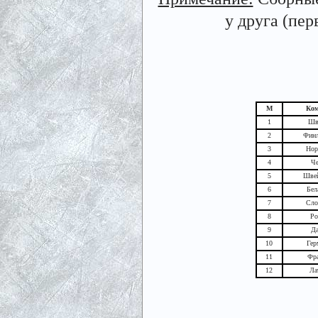
у друга (пер
М
Ко
1
Шв
2
Фин
3
Нор
4
Ч
5
Шве
6
Бел
7
Сло
8
Ро
9
Д
10
Гер
11
Фр
12
Ла