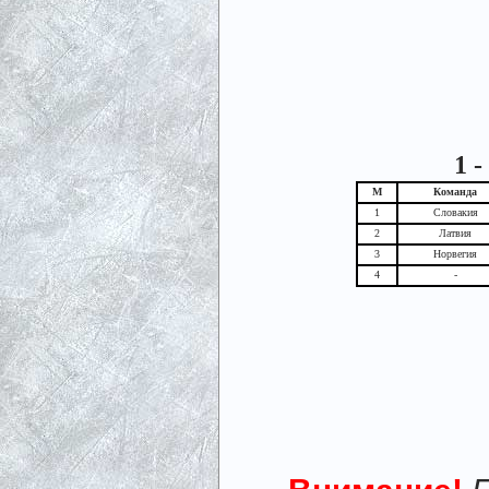
1 
М
Команда
1
Словакия
2
Латвия
3
Норвегия
4
-