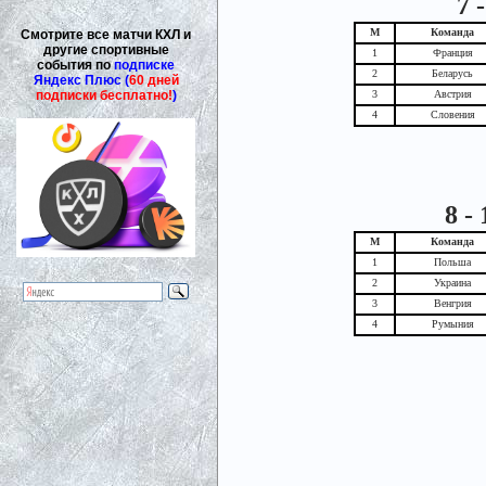
7 
М
Команда
Смотрите все матчи КХЛ и
другие спортивные
1
Франция
события по
подписке
2
Беларусь
Яндекс Плюс (
60 дней
подписки бесплатно!
)
3
Австрия
4
Словения
8 -
М
Команда
1
Польша
2
Украина
3
Венгрия
4
Румыния