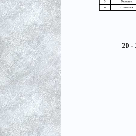
3
Германия
4
Словакия
20 -