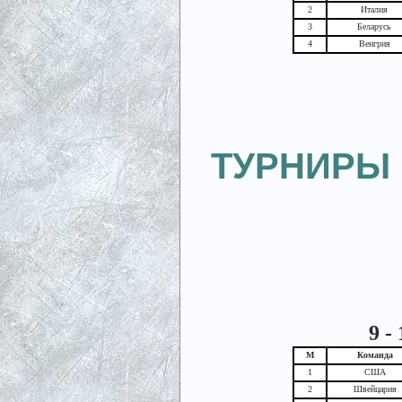
2
Италия
3
Беларусь
4
Венгрия
ТУРНИРЫ
9 -
М
Команда
1
США
2
Швейцария