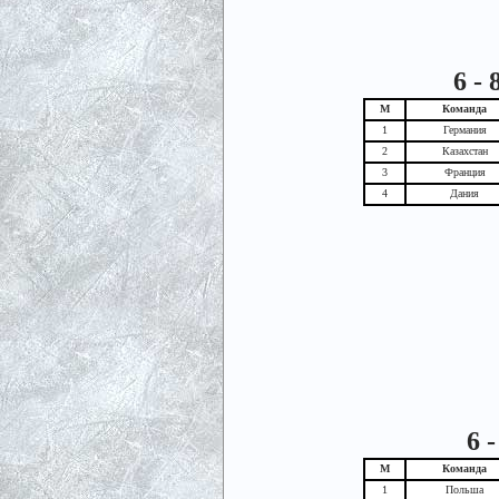
6 -
М
Команда
1
Германия
2
Казахстан
3
Франция
4
Дания
6 
М
Команда
1
Польша