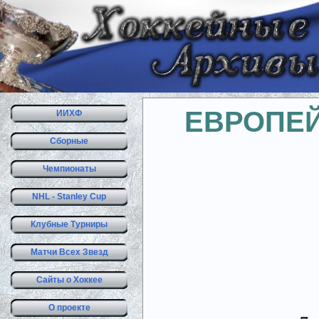
ЕВРОПЕ
ИИХФ
Сборные
Чемпионаты
NHL - Stanley Cup
Клубные Турниры
Матчи Всех Звезд
Сайты о Хоккее
О проекте