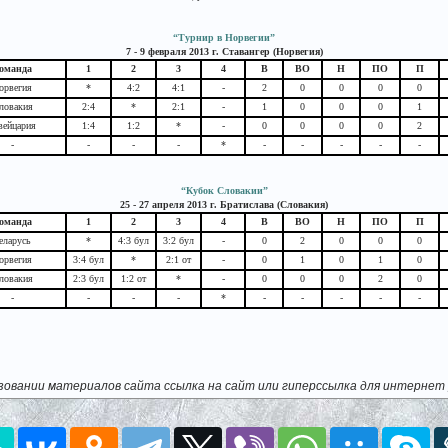
“Турнир в Норвегии”
7 - 9 февраля 2013 г. Ставангер (Норвегия)
оманда
1
2
3
4
В
ВО
Н
ПО
П
орвегия
*
4:2
4:1
-
2
0
0
0
0
ловакия
2:4
*
2:1
-
1
0
0
0
1
ейцария
1:4
1:2
*
-
0
0
0
0
2
-
-
-
-
*
-
-
-
-
-
“Кубок Словакии”
25 - 27 апреля 2013 г. Братислава (Словакия)
оманда
1
2
3
4
В
ВО
Н
ПО
П
еларусь
*
4:3 бул
3:2 бул
-
0
2
0
0
0
орвегия
3:4 бул
*
2:1 от
-
0
1
0
1
0
ловакия
2:3 бул
1:2 от
*
-
0
0
0
2
0
-
-
-
-
*
-
-
-
-
-
зовании материалов сайта ссылка на сайт или гиперссылка для интернет 