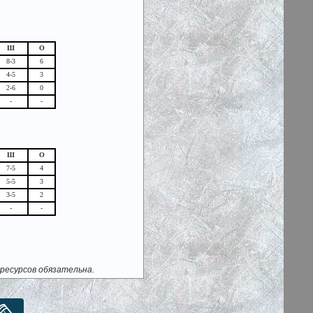
Ш
О
8-3
6
4-5
3
2-6
0
-
-
Ш
О
7-5
4
5-5
3
3-5
2
-
-
ресурсов обязательна.