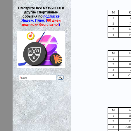
Смотрите все матчи КХЛ и
другие спортивные
М
К
события по
подписке
1
У
Яндекс Плюс (
60 дней
2
подписки бесплатно!
)
3
К
4
Р
М
К
1
2
Ф
3
4
С
М
К
1
В
2
П
3
Южн