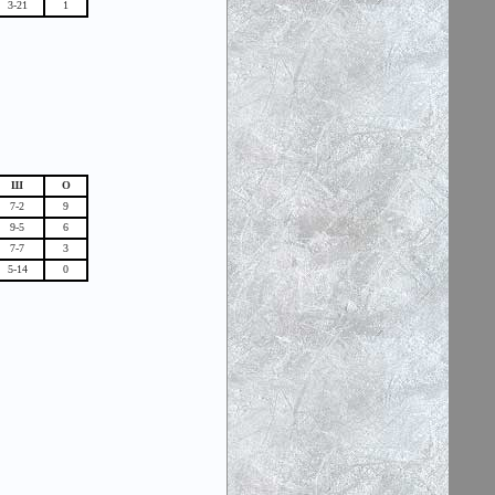
3-21
1
Ш
О
7-2
9
9-5
6
7-7
3
5-14
0