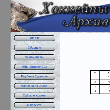
ИИХФ
Сборные
Чемпионаты
NHL - Stanley Cup
М
К
Клубные Турниры
1
С
2
Ф
Матчи Всех Звезд
3
А
4
Сайты о Хоккее
О проекте