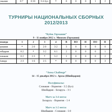
умыния
0:7
0:10
3:4 бул
*
0
0
0
1
2
ТУРНИРЫ НАЦИОНАЛЬНЫХ СБОРНЫХ
2012/2013
“Кубок Германии”
9 - 11 ноября 2012 г. Мюнхен (Германия)
оманда
1
2
3
4
В
ВО
Н
ПО
П
ермания
*
2:0
2:0
3:2
3
0
0
0
0
ейцария
0:2
*
3:2
6:1
2
0
0
0
1
ловакия
0:2
2:3
*
5:2
1
0
0
0
2
Канада
2:3
1:6
2:5
*
0
0
0
0
3
“Arosa Challenge”
14 - 15 декабря 2012 г. Ароза (Швейцария)
Полуфиналы:
Словакия - Норвегия - 3:2 (Бул)
Швейцария - Беларусь - 3:1
Матч за 3-4 места:
Беларусь - Норвегия - 1:4
Матч за 1-2 места:
Швейцария - Словакия - 5:0