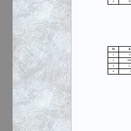
4
Р
М
К
1
Г
2
Шв
3
С
4