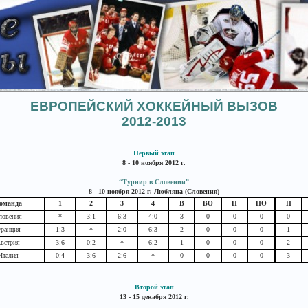
ЕВРОПЕЙСКИЙ ХОККЕЙНЫЙ ВЫЗОВ
2012-2013
Первый этап
8 - 10 ноября 2012 г.
“Турнир в Словении”
8 - 10 ноября 2012 г. Любляна (Словения)
оманда
1
2
3
4
В
ВО
Н
ПО
П
ловения
*
3:1
6:3
4:0
3
0
0
0
0
ранция
1:3
*
2:0
6:3
2
0
0
0
1
встрия
3:6
0:2
*
6:2
1
0
0
0
2
Италия
0:4
3:6
2:6
*
0
0
0
0
3
Второй этап
13 - 15 декабря 2012 г.