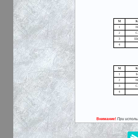
М
К
1
Н
2
С
3
Шв
4
М
К
1
Б
2
Н
3
С
4
Внимание!
При исполь