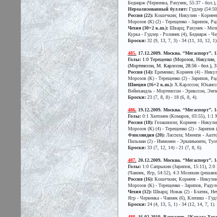
Беднарж (Червенка, Рахунек, 55:37 - бол.),
Нереализованный буллит:
Гудлер (54:50
Россия (22):
Кошечкин; Никулин - Корнеев,
Морозов (К) (2) - Терещенко - Зарипов, Р
Чехия (30+2 к.ш.):
Шварц; Рахунек - Мелих
Курка - Гудлер - Ролинек (4), Беднарж - Че
Броски:
32 (9, 13, 7, 3) - 34 (11, 10, 12, 1)
485.
17.12.2009. Москва. “Мегаспорт”. 13
Голы:
1:0 Терещенко (Морозов, Никулин, 0
(Мортенссон, М. Карлссон, 28:56 - бол.), 3
Россия (14):
Еременко; Корнеев (4) - Нику
Морозов (К) - Терещенко (2) - Зарипов, Р
Швеция (16+2 к.ш.):
Х.Карлссон; Юханссон
Вейнхандль - Мортенссон - Эрикссон, Энгкв
Броски:
23 (7, 8, 8) - 18 (6, 8, 4).
486.
19.12.2009. Москва. “Мегаспорт”. 14
Голы:
0:1 Хютонен (Комаров, 03:55), 1:1 
Россия (18):
Гелашвили; Корнеев - Никулин
Морозов (К) (4) - Терещенко (2) - Зарипо
Финляндия (20):
Лассила; Мяенпя - Аалто,
Пильман (2) - Иммонен - Эркинъюнти, Туома
Броски:
33 (7, 12, 14) - 21 (7, 8, 6).
487.
20.12.2009. Москва. “Мегаспорт”. 140
Голы:
1:0 Сапрыкин (Зарипов, 15:11), 2:0 Н
(Чаянек, Ягр, 54:52), 4:3 Мозякин (решаю
Россия (16):
Кошечкин; Корнеев - Никулин,
Морозов (К) - Терещенко - Зарипов, Радул
Чехия (12):
Шварц; Новак (2) - Блатяк, Нем
Ягр - Червенка - Чаянек (6), Клепиш - Гуд
Броски:
24 (4, 13, 5, 1) - 34 (12, 14, 7, 1).
488.
16.02.2010. Ванкувер. “Канада Хокке