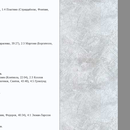
, 1:4 Пластино (Страццабоско, Фонтане,
арасенко, 39:27), 2:3 Маргони (Боргателло,
ы.
онен (Контиола, 22:04), 2:3 Козлов
огенов, Свитов, 43:48), 4:5 Грэнлунд
.
емин, Федоров, 40:34), 4:1 Экман-Ларссон
н.