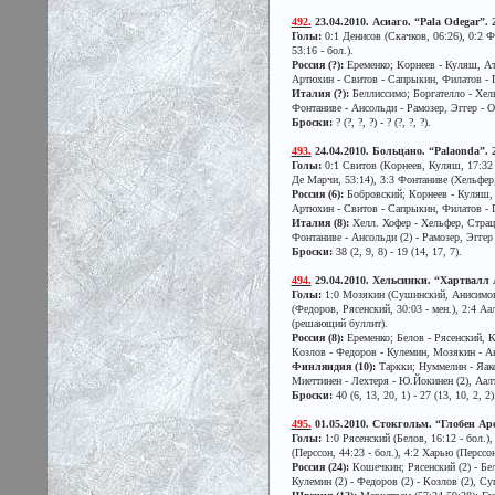
492.
23.04.2010. Асиаго. “Pala Odegar”. 2
Голы:
0:1 Денисов (Скачков, 06:26), 0:2 Ф
53:16 - бол.).
Россия (?):
Еременко; Корнеев - Куляш, Ат
Артюхин - Свитов - Сапрыкин, Филатов - Г
Италия (?):
Беллиссимо; Боргателло - Хель
Фонтаниве - Ансольди - Рамозер, Эггер - О
Броски:
? (?, ?, ?) - ? (?, ?, ?).
493.
24.04.2010. Больцано. “Palaonda”. 2
Голы:
0:1 Свитов (Корнеев, Куляш, 17:32 -
Де Марчи, 53:14), 3:3 Фонтаниве (Хельфер,
Россия (6):
Бобровский; Корнеев - Куляш, 
Артюхин - Свитов - Сапрыкин, Филатов - Г
Италия (8):
Хелл. Хофер - Хельфер, Страцц
Фонтаниве - Ансольди (2) - Рамозер, Эггер 
Броски:
38 (2, 9, 8) - 19 (14, 17, 7).
494.
29.04.2010. Хельсинки. “Хартвалл Ар
Голы:
1:0 Мозякин (Сушинский, Анисимов, 0
(Федоров, Рясенский, 30:03 - мен.), 2:4 А
(решающий буллит).
Россия (8):
Еременко; Белов - Рясенский, К
Козлов - Федоров - Кулемин, Мозякин - Ан
Финляндия (10):
Таркки; Нуммелин - Яакол
Миеттинен - Лехтеря - Ю.Йокинен (2), Аалто
Броски:
40 (6, 13, 20, 1) - 27 (13, 10, 2, 2)
495.
01.05.2010. Стокгольм. “Глобен Арен
Голы:
1:0 Рясенский (Белов, 16:12 - бол.)
(Перссон, 44:23 - бол.), 4:2 Харью (Перссон
Россия (24):
Кошечкин; Рясенский (2) - Бел
Кулемин (2) - Федоров (2) - Козлов (2), С