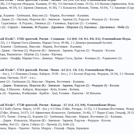
8), 2:0 Радулов (Федоров, Калинин, 07:46), 3:0 Овечкин (Семин, 19:25), 4:0 Малкин (Афиногенов, Ковал
ацюк, 40:59), 6:1 Зарипов (Зиновьев, 41:30), 7:1 Ковальчук (Малкин, Тютин, 43:04), 7:2 Анкипанс (Спр
р, Корнеев - Гребешков, Никулин (2) - Марков, Волченков - Калинин;
Дацюк (2) - Овечкин, Морозов (К) - Зиновьев - Зарипов (2), Радулов - Федоров (2) - Козлов.
, Скрастиньш - К.Редлихс, Лавиньш (2) - Галвиньш, Бартулис (2) - Сотниекс;
с (2) - Спруктс - Анкипанс, М.Редлихс - Дарзиньш - Широков (2), Берзиньш - Даугавиньш - Мейя (2).
й Плэйс”. 17202 зрителей. Россия - Словакия - 1:2 (0:0, 1:0, 0:1, 0:0, 0:1). Олимпийские Игры.
32), 1:1 Мариан Госса (Демитра, Марцел Госса, 49:48), 1:2 Демитра (решающий буллит).
, Корнеев - Гребешков, Никулин - Марков, Волченков - Калинин;
Дацюк - Овечкин (2), Морозов (К) - Зиновьев - Зарипов, Радулов (2) - Федоров - Козлов.
ара, Вишновски - Штрбак (2), Секера - Юрчина;
умпел - Палффи, Мариан Госса - Демитра - Марцел Госса, Цыбак - Копецки (2) - Радивоевич (2).
.
й Плэйс”. 17114 зрителей. Россия - Чехия - 4:2 (1:1, 1:0, 2:1). Олимпийские Игры.
 бол.), 1:1 Плеканец (Элиаш, Каберле, 19:06 - бол.), 2:1 Козлов (Радулов, Федоров, 34:34), 3:1 Малки
кин, Овечкин, 59:47 - п.в.).
неев (2) - Гребешков (2), Никулин - Марков, Волченков - Калинин;
- Дацюк - Ковальчук, Морозов (К) - Зиновьев - Зарипов, Радулов (2) - Федоров (4) - Козлов.
ейда, З.Михалек - Каберле, Жидлицки - Куба, Блатяк - Кубина;
ек (4) - Червенка, Флейшманн - Крейчи - Эрат, Ролинек - Вашичек - М.Михалек.
й Плэйс”. 17740 зрителей. Россия - Канада - 3:7 (1:4, 2:3, 0:0). Олимпийские Игры.
 0:2 Бойл (Хитли, Марло, 12:09 - бол.), 0:3 Нэш (Тэйвс, Ричардс, 12:55), 1:3 Калинин (Волченков, Федор
 (Тэйвс, Игинла, 24:07), 2:6 Афиногенов (Ковальчук, Гребешков, 24:46), 2:7 Перри (Стаал, Гетцлаф, 29:51)
07); Тютин - Гончар (2), Корнеев (2) - Гребешков, Никулин - Марков, Волченков (2) - Калинин;
 - Дацюк - Ковальчук, Морозов (К) - Зиновьев - Зарипов, Радулов - Федоров - Козлов.
йер, Кит (2) - Даути, Сибрук (2) - Пронгер (2), Бойл (2);
гинла, Марло - Торнтон - Хитли, Морроу - Гетцлаф - Перри, Бержерон.