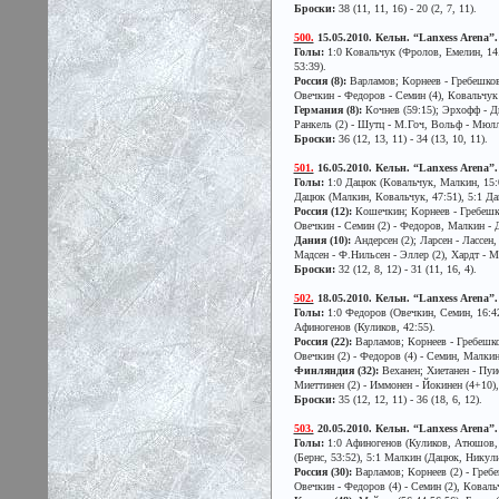
Броски:
38 (11, 11, 16) - 20 (2, 7, 11).
500.
15.05.2010. Кельн. “Lanxess Arena”. 
Голы:
1:0 Ковальчук (Фролов, Емелин, 14.2
53:39).
Россия (8):
Варламов; Корнеев - Гребешков
Овечкин - Федоров - Семин (4), Ковальчук
Германия (8):
Кочнев (59:15); Эрхофф - Ди
Ранкель (2) - Шутц - М.Гоч, Вольф - Мюллер
Броски:
36 (12, 13, 11) - 34 (13, 10, 11).
501.
16.05.2010. Кельн. “Lanxess Arena”. 
Голы:
1:0 Дацюк (Ковальчук, Малкин, 15:07
Дацюк (Малкин, Ковальчук, 47:51), 5:1 Дац
Россия (12):
Кошечкин; Корнеев - Гребешко
Овечкин - Семин (2) - Федоров, Малкин - 
Дания (10):
Андерсен (2); Ларсен - Лассен,
Мадсен - Ф.Нильсен - Эллер (2), Хардт - Ма
Броски:
32 (12, 8, 12) - 31 (11, 16, 4).
502.
18.05.2010. Кельн. “Lanxess Arena”.
Голы:
1:0 Федоров (Овечкин, Семин, 16:42 
Афиногенов (Куликов, 42:55).
Россия (22):
Варламов; Корнеев - Гребешков
Овечкин (2) - Федоров (4) - Семин, Малкин
Финляндия (32):
Веханен; Хиетанен - Пуист
Миеттинен (2) - Иммонен - Йокинен (4+10), 
Броски:
35 (12, 12, 11) - 36 (18, 6, 12).
503.
20.05.2010. Кельн. “Lanxess Arena”. 
Голы:
1:0 Афиногенов (Куликов, Атюшов, 19
(Бернс, 53:52), 5:1 Малкин (Дацюк, Никули
Россия (30):
Варламов; Корнеев (2) - Гребе
Овечкин - Федоров (4) - Семин (2), Коваль