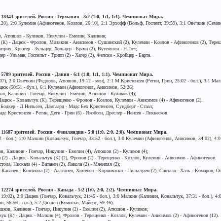
18343 зрителей. Россия - Германия - 3:2 (1:0, 1:1, 1:1). Чемпионат Мира.
0), 2:0 Кулемин (Афиногенов, Козлов, 26:10), 2:1 Эрхофф (Вольф, Госпелт, 39:59), 3:1 Овечкин (Семин,
, Атюшов - Куликов, Никулин - Емелин, Калинин;
 (К) - Дацюк - Фролов, Мозякин - Анисимов - Сушинский (2), Кулемин - Козлов - Афиногенов (2), Терещ
трих, Крюгер - Зульцер, Хольцер - Браун (2), Вутеншон - Н.Гоч;
 - Ульман, Госпельт - Трипп (2) - Хагер (2), Фелски - Кройцер - Барта.
5789 зрителей. Россия - Дания - 6:1 (1:0, 1:1, 1:1). Чемпионат Мира.
), 2:0 Овечкин (Федоров, Атюшов, 19:12 - мен), 2:1 М.Кристенсен (Регин, Грин, 25:02 - бол.), 3:1 Малк
юк (50:51 - бул.), 6:1 Кулемин (Афиногенов, Анисимов, 52:26).
в, Калинин - Гончар, Никулин - Емелин, Атюшов - Куликов (4);
Дацюк - Ковальчук (К), Терещенко - Фролов - Козлов, Кулемин - Анисимов (4) - Афиногенов (2).
 Бодкер - Д.Нильсен, Дамгаард - Мадс Бех Кристенсен, Сундберг - Стаал;
дс Кристенсен - Регин, Дегн - Грин (6) - Якобсен, Дреслер - Йенсен - Ликкесков.
 11687 зрителей. Россия - Финляндия - 5:0 (1:0, 2:0, 2:0). Чемпионат Мира.
- бол.), 2:0 Малкин (Ковальчук, Гончар, 33:52 - бол.), 3:0 Кулемин (Афиногенов, Анисимов, 34:02), 4:0
, Калинин - Гончар, Никулин - Емелин (4), Атюшов (2) - Куликов (4);
 (2) - Дацюк - Ковальчук (К) (2), Фролов (2) - Терещенко - Козлов, Кулемин - Анисимов - Афиногенов.
ола, Нискала (4) - Ватанен (2), Яакола (2) - Мяенпяя (2);
Капанен - Контиола (2) - Аалтонен, Хютенен - Корпикоски - Пильстрем (2), Сантала - Халь - Комаров, Оса
12274 зрителей. Россия - Канада - 5:2 (1:0, 2:0, 2:2). Чемпионат Мира.
:02), 2:0 Дацюк (Гончар, Ковальчук, 21:45 - бол.), 3:0 Малкин (Калинин, Ковальчук, 37:31 - бол.), 4:
н, 56:56 - п.в.), 5:2 Дюшен (Кумиски, Майерс, 59:46).
шков, Калинин - Гончар, Никулин (2) - Емелин (2), Атюшов - Куликов;
чук (К) - Дацюк - Малкин (4), Фролов - Терещенко - Козлов, Кулемин - Анисимов (2) - Афиногенов (12).