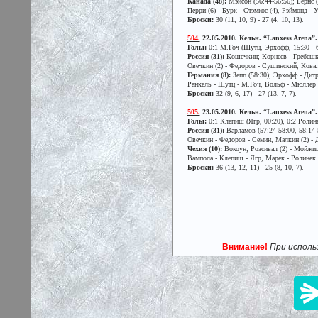
Канада (48):
Мэйсон (56:44-56:56); Бернс 
Перри (6) - Бурк - Стэмкос (4), Рэймонд - У
Броски:
30 (11, 10, 9) - 27 (4, 10, 13).
504.
22.05.2010. Кельн. “Lanxess Arena”. 
Голы:
0:1 М.Гоч (Шутц, Эрхофф, 15:30 - бо
Россия (31):
Кошечкин; Корнеев - Гребешко
Овечкин (2) - Федоров - Сушинский, Ковал
Германия (8):
Зепп (58:30); Эрхофф - Дитр
Ранкель - Шутц - М.Гоч, Вольф - Мюллер - У
Броски:
32 (9, 6, 17) - 27 (13, 7, 7).
505.
23.05.2010. Кельн. “Lanxess Arena”. 
Голы:
0:1 Клепиш (Ягр, 00:20), 0:2 Ролине
Россия (31):
Варламов (57:24-58:00, 58:14-
Овечкин - Федоров - Семин, Малкин (2) - 
Чехия (10):
Вокоун; Розсивал (2) - Мойжиш,
Вампола - Клепиш - Ягр, Марек - Ролинек (
Броски:
36 (13, 12, 11) - 25 (8, 10, 7).
Внимание!
При исполь