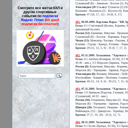
Сушинский (К) - Зиновьев - Козлов (2), Ра
Финляндия (20+2 к.ш.):
Туоккола (2) (59:
Смотрите все матчи КХЛ и
Кяхкенен - Вьюхкола (2) - Куусела (4), Ки
другие спортивные
Броски:
47 (18, 17, 12) - 34 (8, 9, 17).
события по
подписке
Яндекс Плюс (
60 дней
481.
06.09.2009. Карловы Вары. "КВ Арена
подписки бесплатно!
)
Голы:
0:1 Счастливый (Куляш, Корнеев, 05:
(решающий буллит).
Россия (12):
Еременко; Никулин - Прошкин 
Сушинский (К) - Козлов - Варнаков, Радул
Чехия (12):
Менсатор; Часлава - Рахунек, Бл
Клепиш - Гудлер - Брендл, Ролинек - Черве
Броски:
29 (12, 12, 5, 0) - 35 (9, 7, 17, 2).
482.
05.11.2009. Хельсинки. “Хартвалл Ар
Голы:
0:1 Анттила (Комаров, 02:59), 0:2 И
43:46 - мен.), 3:3 Морозов (Зарипов, Тере
Россия (8):
Кошечкин; Никулин - Корнеев,
Морозов (К) - Терещенко - Зарипов, Радул
Финляндия (8):
Веханен; Мяянпяя - Пуйсто
Воутилайнен - Капанен - Пелтонен, Салмел
Броски:
40 (11, 14, 9, 6) - 39 (13, 7, 15, 4)
483.
07.11.2009. Хельсинки. “Хартвалл Ар
Голы:
1:0 Зиновьев (Радулов, Галимов, 05:
(Сушинский, 44:32 - мен.).
Россия (10):
Гелашвили; Никулин (2) - Кор
Морозов (К) - Терещенко - Зарипов, Радул
Швеция (20):
Теллквист; Окерман - Бэкман
Вейнхандль (12) - Давидссон - Торнберг, Ви
Броски:
37 (7, 10, 20) - 24 (5, 12, 7).
484.
08.11.2009. Хельсинки. “Хартвалл Аре
Голы:
0:1 Булис (Брендл, 05:36), 0:2 Брен