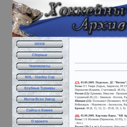
ИИХФ
Сборные
Чемпионаты
NHL - Stanley Cup
479.
03.09.2009. Подольск. ДС “Витязь”. 
Голы:
0:1 Умарк (Харью, Закриссон, 09:13)
Клубные Турниры
Пережогин (Корнеев, Счастливый, 48:33),
Россия (12):
Еременко; Никулин - Прошкин,
Сушинский (К) (2) - Зиновьев - Козлов, Р
Матчи Всех Звезд
Швеция (22):
Телльквист (Холмквист, 40:00
Вейнхандль - Мортенссон - Аксельссон, Варг
Броски:
38 (8, 15, 13, 2) - 29 (8, 10, 5, 6).
Сайты о Хоккее
480.
05.09.2009. Карловы Вары. "КВ Арен
Голы:
1:0 Мозякин (Пережогин, 02:03), 1:1
О проекте
- бол.).
Россия (20+2 к.ш.):
Кошечкин; Никулин (2