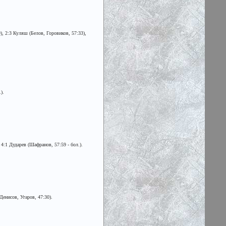
, 2:3 Куляш (Белов, Горовиков, 57:33),
).
4:1 Дударев (Шафранов, 57:59 - бол.).
енисов, Угаров, 47:30).