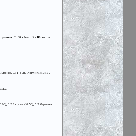
 Прошкин, 25:34 - бол.), 3:2 Юханссон
лтонен, 52:14), 2:3 Контиола (59:53).
ваара.
:00), 3:2 Радулов (52:58), 3:3 Червенка