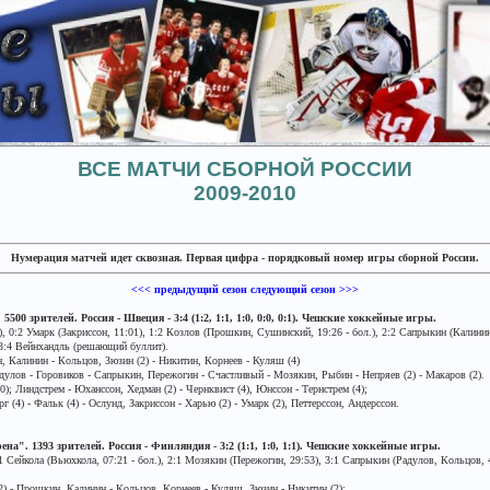
ВСЕ МАТЧИ СБОРНОЙ РОССИИ
2009-2010
Нумерация матчей идет сквозная. Первая цифра - порядковый номер игры сборной России.
<<< предыдущий сезон
следующий сезон >>>
5500 зрителей. Россия - Швеция - 3:4 (1:2, 1:1, 1:0, 0:0, 0:1). Чешские хоккейные игры.
, 0:2 Умарк (Закриссон, 11:01), 1:2 Козлов (Прошкин, Сушинский, 19:26 - бол.), 2:2 Сапрыкин (Калинин,
 3:4 Вейнхандль (решающий буллит).
 Калинин - Кольцов, Зюзин (2) - Никитин, Корнеев - Куляш (4)
адулов - Горовиков - Сапрыкин, Пережогин - Счастливый - Мозякин, Рыбин - Непряев (2) - Макаров (2).
); Линдстрем - Юханссон, Хедман (2) - Чернквист (4), Юнссон - Тернстрем (4);
 (4) - Фальк (4) - Ослунд, Закриссон - Харью (2) - Умарк (2), Петтерссон, Андерссон.
а". 1393 зрителей. Россия - Финляндия - 3:2 (1:1, 1:0, 1:1). Чешские хоккейные игры.
 Сейкола (Вьюхкола, 07:21 - бол.), 2:1 Мозякин (Пережогин, 29:53), 3:1 Сапрыкин (Радулов, Кольцов, 48
) - Прошкин, Калинин - Кольцов, Корнеев - Куляш, Зюзин - Никитин (2);