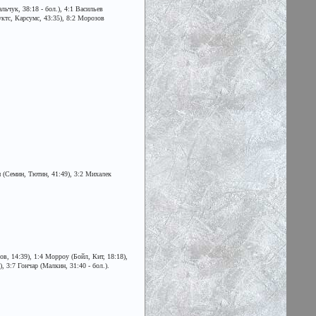
ьчук, 38:18 - бол.), 4:1 Васильев
уктс, Карсумс, 43:35), 8:2 Морозов
н (Семин, Тютин, 41:49), 3:2 Михалек
ов, 14:39), 1:4 Морроу (Бойл, Кит, 18:18),
, 3:7 Гончар (Малкин, 31:40 - бол.).