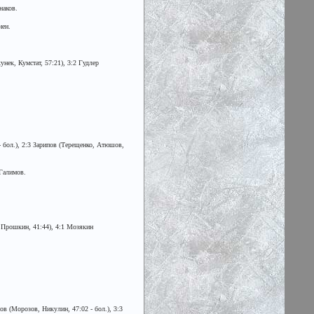
наков.
нен.
нек, Кумстат, 57:21), 3:2 Гудлер
- бол.), 2:3 Зарипов (Терещенко, Атюшов,
 Галимов.
, Прошкин, 41:44), 4:1 Мозякин
ов (Морозов, Никулин, 47:02 - бол.), 3:3