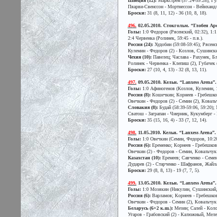
Швеция (12):
Маркстрем (57:24-59:28); Гун
Пяарви-Свенссон - Мортнессон - Вейнхандль
Броски:
31 (8, 11, 12) - 36 (10, 8, 18).
496.
02.05.2010. Стокгольм. “Глобен Арен
Голы:
1:0 Федоров (Рясенский, 02:32), 1:
2:4 Червенка (Ролинек, 59:45 - п.в.).
Россия (24):
Худобин (59:08-59:45); Рясенс
Кулемин - Федоров (2) - Козлов, Сушинский
Чехия (10):
Павелец; Часлава - Рахунек, Б
Ролинек - Червенка - Клепиш (2), Губачек 
Броски:
27 (10, 4, 13) - 32 (8, 13, 11).
497.
09.05.2010. Кельн. “Lanxess Arena”. 
Голы:
1:0 Афиногенов (Козлов, Кулемин, 14
Россия (8):
Кошечкин; Корнеев - Гребешко
Овечкин - Федоров (2) - Семин (2), Ковал
Словакия (8):
Будай (58:39-59:06, 59:20); 
Сватош - Заграпан - Чиерник, Кукумберг - П
Броски:
35 (15, 16, 4) - 33 (7, 12, 14).
498.
11.05.2010. Кельн. “Lanxess Arena”. 
Голы:
1:0 Овечкин (Семин, Федоров, 10:20 
Россия (6):
Еременко; Корнеев - Гребешков
Овечкин (2) - Федоров - Семин, Ковальчук
Казахстан (10):
Еремеев; Савченко - Семено
Дударев (2) - Старченко - Шафранов, Жайл
Броски:
29 (8, 8, 13) - 19 (7, 7, 5).
499.
13.05.2010. Кельн. “Lanxess Arena”. 
Голы:
1:0 Мозякин (Никулин, Сушинский, 1
Россия (6):
Варламов; Корнеев - Гребешков
Овечкин - Федоров - Семин (2), Ковальчук
Беларусь (6+2 к.ш.):
Мезин; Салей - Колос
Угаров - Грабовский (2) - Калюжный, Меле