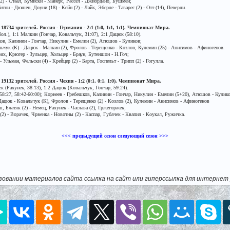
(2) - Стаал, Кумиски - Майерс, Рассел - Джиордано, Бушмен;
итни - Дюшен, Доуни (18) - Кейн (2) - Лайк, Эберле - Таварес (2) - Отт (14), Певерли.
18734 зрителей. Россия - Германия - 2:1 (1:0, 1:1, 1:1). Чемпионат Мира.
л.), 1:1 Малкин (Гончар, Ковальчук, 31:07), 2:1 Дацюк (58:10).
в, Калинин - Гончар, Никулин - Емелин (2), Атюшов - Куликов;
ьчук (К) - Дацюк - Малкин (2), Фролов - Терещенко - Козлов, Кулемин (25) - Анисимов - Афиногенов.
их, Крюгер - Зульцер, Хольцер - Браун, Бутеншон - Н.Гоч;
льман, Фельски (4) - Крейцер (2) - Барта, Госпельт - Трипп (2) - Гогулла.
19132 зрителей. Россия - Чехия - 1:2 (0:1, 0:1, 1:0). Чемпионат Мира.
к (Рахунек, 38:13), 1:2 Дацюк (Ковальчук, Гончар, 59:24).
58:27, 58:42-60:00); Корнеев - Гребешков, Калинин - Гончар, Никулин - Емелин (5+20), Атюшов - Кулико
Дацюк - Ковальчук (К), Фролов - Терещенко (2) - Козлов (2), Кулемин - Анисимов - Афиногенов
 Блатяк (2) - Немец, Рахунек - Часлава (2), Гржегоржек;
2) - Ворачек, Чрвенка - Новотны (2) - Каспар, Губачек - Квапил - Коукал, Ружичка.
<<< предыдущий сезон
следующий сезон >>>
зовании материалов сайта ссылка на сайт или гиперссылка для интернет 