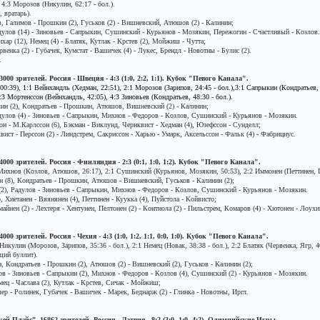
 4:3 Морозов (Никулин, 62:17 - бол.).
, вратарь).
 Галимов - Прошкин (2), Гуськов (2) - Вишневский, Атюшов (2) - Калинин;
адулов (14) - Зиновьев - Сапрыкин, Сушинский - Курьянов - Мозякин, Пережогин - Счастливый - Козлов.
ар (12), Немец (4) - Блатяк, Кутлак - Крстев (2), Мойжиш - Чутта;
рвенка (2) - Губачек, Кумстат - Вашичек (4) - Лукес, Брендл - Новотны - Булис (2).
.
000 зрителей. Россия - Швеция - 4:3 (1:0, 2:2, 1:1). Кубок "Певого Канала".
0:39), 1:1 Вейнхандль (Хедман, 22:51), 2:1 Морозов (Зарипов, 24:45 - бол.),3:1 Сапрыкин (Кондратьев,
:3 Мортенссон (Вейнхандль, 42:05), 4:3 Зиновьев (Кондратьев, 48:30 - бол.).
лин (2), Кондратьев - Прошкин, Атюшов, Вишневский (2) - Калинин;
адулов (4) - Зиновьев - Сапрыкин, Михнов - Федоров - Козлов, Сушинский - Курьянов - Мозякин.
 - М.Карлссон (6), Бэкман - Виклунд, Чернквист - Хедман (4), Юзефссон - Сунделл;
ист - Перссон (2) - Линдстрем, Сакриссон - Харью - Умарк, Аксельссон - Фальк (4) - Фабрициус.
000 зрителей. Россия - Финляндия - 2:3 (0:1, 1:0, 1:2). Кубок "Певого Канала".
Михнов (Козлов, Атюшов, 26:17), 2:1 Сушинский (Курьянов, Мозякин, 50:53), 2:2 Иммонен (Петтинен, Пе
 (8), Кондратьев - Прошкин, Атюшов - Вишневский, Гуськов - Калинин (2);
в (2), Радулов - Зиновьев - Сапрыкин, Михнов - Федоров - Козлов, Сушинский - Курьянов - Мозякин.
 Хиетанен - Вяянянен (4), Петтинен - Куукка (4), Пуйстола - Койвисто;
йнен (2) - Лехтеря - Хентунен, Пелтонен (2) - Контиола (2) - Пильстрем, Комаров (4) - Хютонен - Лоухи
00 зрителей. Россия - Чехия - 4:3 (1:0, 1:2, 1:1, 0:0, 1:0). Кубок "Певого Канала".
икулин (Морозов, Зарипов, 35:36 - бол.), 2:1 Немец (Новак, 38:38 - бол.), 2:2 Блатяк (Червенка, Ягр, 40
щий буллит).
 Кондратьев - Прошкин (2), Атюшов (2) - Вишневский (2), Гуськов - Калинин (2);
ов - Зиновьев - Сапрыкин (2), Михнов - Федоров - Козлов (4), Сушинский (2) - Курьянов - Мозякин.
ец - Часлава (2), Кутлак - Крстев, Сичак - Мойжиш;
лер - Ролинек, Губачек - Вашичек - Марек, Беднарж (2) - Глинка - Новотны, Иргл.
й Плэйс”. 16862 зрителей. Россия - Латвия - 8:2 (3:0, 1:0, 4:2). Олимпийские Игры.