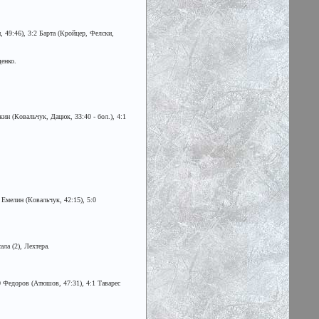
 49:46), 3:2 Барта (Кройцер, Фелски,
енко.
ин (Ковальчук, Дацюк, 33:40 - бол.), 4:1
 Емелин (Ковальчук, 42:15), 5:0
ла (2), Лехтера.
0 Федоров (Атюшов, 47:31), 4:1 Таварес