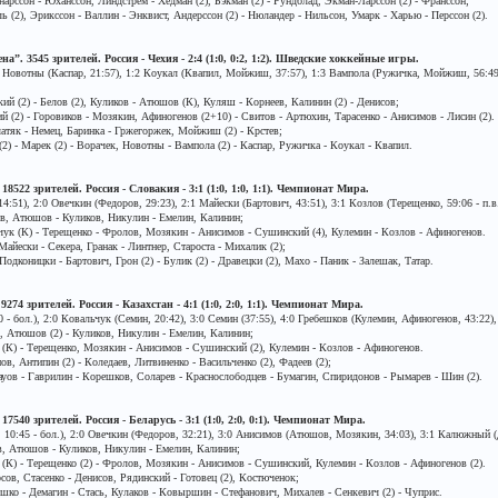
арссон - Юханссон, Линдстрем - Хедман (2), Бэкман (2) - Рундблад, Экман-Ларссон (2) - Франссон;
 (2), Эрикссон - Валлин - Энквист, Андерссон (2) - Нюландер - Нильсон, Умарк - Харью - Перссон (2).
а”. 3545 зрителей. Россия - Чехия - 2:4 (1:0, 0:2, 1:2). Шведские хоккейные игры.
1 Новотны (Каспар, 21:57), 1:2 Коукал (Квапил, Мойжиш, 37:57), 1:3 Вампола (Ружичка, Мойжиш, 56:49)
кий (2) - Белов (2), Куликов - Атюшов (К), Куляш - Корнеев, Калинин (2) - Денисов;
 (2) - Горовиков - Мозякин, Афиногенов (2+10) - Свитов - Артюхин, Тарасенко - Анисимов - Лисин (2).
латяк - Немец, Баринка - Гржегоржек, Мойжиш (2) - Крстев;
(2) - Марек (2) - Ворачек, Новотны - Вампола (2) - Каспар, Ружичка - Коукал - Квапил.
18522 зрителей. Россия - Словакия - 3:1 (1:0, 1:0, 1:1). Чемпионат Мира.
:51), 2:0 Овечкин (Федоров, 29:23), 2:1 Майески (Бартович, 43:51), 3:1 Козлов (Терещенко, 59:06 - п.в.
в, Атюшов - Куликов, Никулин - Емелин, Калинин;
ьчук (К) - Терещенко - Фролов, Мозякин - Анисимов - Сушинский (4), Кулемин - Козлов - Афиногенов.
Майески - Секера, Гранак - Линтнер, Староста - Михалик (2);
одконицки - Бартович, Грон (2) - Булик (2) - Дравецки (2), Махо - Паник - Залешак, Татар.
9274 зрителей. Россия - Казахстан - 4:1 (1:0, 2:0, 1:1). Чемпионат Мира.
- бол.), 2:0 Ковальчук (Семин, 20:42), 3:0 Семин (37:55), 4:0 Гребешков (Кулемин, Афиногенов, 43:22), 
, Атюшов (2) - Куликов, Никулин - Емелин, Калинин;
 (К) - Терещенко, Мозякин - Анисимов - Сушинский (2), Кулемин - Козлов - Афиногенов.
в, Антипин (2) - Коледаев, Литвиненко - Васильченко (2), Фадеев (2);
ауов - Гаврилин - Корешков, Соларев - Краснослободцев - Бумагин, Спиридонов - Рымарев - Шин (2).
17540 зрителей. Россия - Беларусь - 3:1 (1:0, 2:0, 0:1). Чемпионат Мира.
0:45 - бол.), 2:0 Овечкин (Федоров, 32:21), 3:0 Анисимов (Атюшов, Мозякин, 34:03), 3:1 Калюжный (Д
, Атюшов - Куликов, Никулин - Емелин, Калинин;
 (К) - Терещенко (2) - Фролов, Мозякин - Анисимов - Сушинский, Кулемин - Козлов - Афиногенов (2).
ов, Стасенко - Денисов, Рядинский - Готовец (2), Костюченок;
шко - Демагин - Стась, Кулаков - Ковыршин - Стефанович, Михалев - Сенкевич (2) - Чуприс.