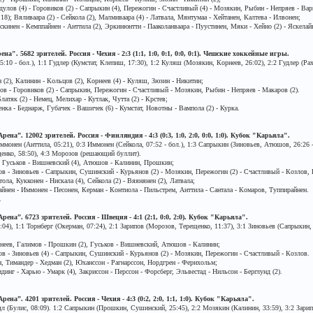
дулов (4) - Горовиков (2) - Сапрыкин (4), Пережогин - Счастливый (4) - Мозякин, Рыбин - Непряев - Вар
18); Вяливаара (2) - Сейкола (2), Малмиваара (4) - Латвала, Мянтумаа - Хейтанен, Калтева - Илвонен;
искинен - Кемппайнен - Анттила (2), Эркинюнтти - Пааколанваара - Пуустинен, Мяки - Хейно (2) - Яскелай
". 5682 зрителей. Россия - Чехия - 2:3 (1:1, 1:0, 0:1, 0:0, 0:1). Чешские хоккейные игры.
10 - бол.), 1:1 Гудлер (Кумстат, Клепиш, 17:30), 1:2 Куляш (Мозякин, Корнеев, 26:02), 2:2 Гудлер (Раху
(2), Калинин - Кольцов (2), Корнеев (4) - Куляш, Зюзин - Никитин;
ов - Горовиков (2) - Сапрыкин, Пережогин - Счастливый - Мозякин, Рыбин - Непряев - Макаров (2).
атяк (2) - Немец, Мелихар - Кутлак, Чутта (2) - Крстев;
нка - Беднарж, Губачек - Вашичек (6) - Кумстат, Новотны - Вампола (2) - Курка.
ена”. 12002 зрителей. Россия - Финляндия - 4:3 (0:3, 1:0, 2:0, 0:0, 1:0). Кубок "Карьяла".
ммонен (Анттила, 05:21), 0:3 Иммонен (Сейкола, 07:52 - бол.), 1:3 Сапрыкин (Зиновьев, Атюшов, 26:26 
щенко, 58:50), 4:3 Морозов (решающий буллит).
 Гуськов - Вишневский (4), Атюшов - Калинин, Прошкин;
ов - Зиновьев - Сапрыкин, Сушинский - Курьянов (2) - Мозякин, Пережогин (2) - Счастливый - Козлов,
ла, Кукконен - Нискала (4), Сейкола (2) - Вяянянен (2), Латвала;
айнен - Иммонен - Песонен, Керман - Контиола - Пильстрем, Анттила - Сантала - Комаров, Туппирайнен.
.
ена”. 6723 зрителей. Россия - Швеция - 4:1 (2:1, 0:0, 2:0). Кубок "Карьяла".
04), 1:1 Торнберг (Окерман, 07:24), 2:1 Зарипов (Морозов, Терещенко, 11:37), 3:1 Зиновьев (Сапрыкин
неев, Галимов - Прошкин (2), Гуськов - Вишневский, Атюшов - Калинин;
ов - Зиновьев (4) - Сапрыкин, Сушинский - Курьянов (2) - Мозякин, Пережогин - Счастливый - Козлов.
, Тимандер - Хедман (2), Юханссон - Рагнарссон, Нордгрен - Фернхольм;
динг - Харью - Умарк (4), Закриссон - Перссон - Форсберг, Эльвестад - Нильсон - Берглунд (2).
на”. 4201 зрителей. Россия - Чехия - 4:3 (0:2, 2:0, 1:1, 1:0). Кубок "Карьяла".
дл (Булис, 08:09). 1:2 Сапрыкин (Прошкин, Сушинский, 25:45), 2:2 Мозякин (Калинин, 33:59), 3:2 Зарип