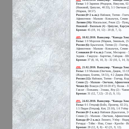
Голы:
1:0 Зарипов (Федоров, Никулин, 02:3
(Ниживий, Ципулис, 40:33), 5:1 Овечкин (Д
(Марков, 58:57).
Россия (8+2 к.ш.):
Набоков; Тютин - Гонча
Афиногенов - Малкин - Ковальчук, Семин - 
Латвия (16):
Масальскис; Рекис (2) - Пуяц
Ниживий - Васильев (4) - Ципулис, Карсум
Броски:
45 (19, 14, 12) - 20 (8, 7, 5).
489.
18.02.2010. Ванкувер. “Канада Хокке
Голы:
1:0 Морозов (Марков, Зиновьев, 25:
Россия (6):
Брызгалов; Тютин (2) - Гончар
Афиногенов - Малкин - Ковальчук, Семин - 
Словакия (6+4 к.ш.):
Галак; Месзарош - Х
Зедник - Гандзуш - Бартечко, Габорик - Шт
Броски:
37 (8, 16, 10, 3) - 32 (10, 5, 14, 3)
490.
21.02.2010. Ванкувер. “Канада Хокке
Голы:
1:0 Малкин (Овечкин, Дацюк, 15:13 -
(Жидлицки, Блатяк, 54:51), 4:2 Дацюк (Мал
Россия (12):
Набоков; Тютин - Гончар, Кор
Семин (2) - Малкин - Овечкин, Афиногенов 
Чехия (6):
Вокоун (59:10-59:47); Полак - Г
Гавлат - Плеканец - Элиаш, Ягр (2) - Чаян
Броски:
31 (12, 7,12) - 25 (5, 9, 11).
491.
24.02.2010. Ванкувер. “Канада Хокке
Голы:
0:1 Гетцлаф (Бойл, Пронгер, 02:21),
1:5 Перри (Гетцлаф, Кит, 23:10), 1:6 Уэбер
Россия (8+2 к.ш.):
Набоков (Брызгалов, 24:
Семин (2) - Малкин - Овечкин, Афиногенов
Канада (8+2 к.ш.):
Люонго; Уэбер - Нидерма
Ричардс - Тэйвс - Нэш, Стаал - Кросби - И
Броски:
28 (12, 8, 8) - 42 (21, 9, 12).