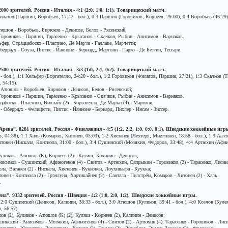
000 зрителей. Россия - Италия - 4:1 (2:0, 1:0, 1:1). Товарищеский матч.
илатов (Паршин, Воробьев, 17:47 - бол.), 0:3 Паршин (Горовиков, Корнеев, 29:00), 0:4 Воробьев (46:29)
юшов - Воробьев, Бирюков - Денисов, Белов - Рясенский;
оровиков - Паршин, Тарасенко - Крысанов - Скачков, Рыбин - Анисимов - Варнаков.
фер, Страццабоско - Пластино, Де Марчи - Галлаке, Марчетти;
берраух - Соуза, Питтис - Йанноне - Бернард, Маргони - Парко - Де Беттин, Тессари.
500 зрителей. Россия - Италия - 3:3 (1:0, 2:1, 0:2). Товарищеский матч.
 бол.), 1:1 Хельфер (Боргателло, 24:20 - бол.), 1:2 Горовиков (Филатов, Паршин, 27:21), 1:3 Скачков (Т
 54:15).
Атюшов - Воробьев, Бирюков - Денисов, Белов - Рясенский;
оровиков - Паршин, Тарасенко - Крысанов - Скачков, Рыбин - Анисимов - Варнаков.
абоско - Пластино, Виллайт (2) - Боргателло, Де Марки (4) - Маргони;
- Оберраух - Фелицетти, Питтис - Йанноне - Бернард, Пихлер - Инсам - Зиссер.
ена”. 8281 зрителей. Россия - Финляндия - 4:5 (1:2, 2:2, 1:0, 0:0, 0:1). Шведские хоккейные игр
4:38), 1:1 Халь (Комаров, Хитонен, 05:03), 1:2 Хиетанен (Лехтеря, Миеттинен, 18:58 - бол.), 1:3 Аалт
алтонен (Нискала, Контиола, 31:00 - бол.), 3:4 Сушинский (Мозякин, Федоров, 33:48), 4:4 Артюхин (Афин
уликов - Атюшов (К), Корнеев (2) - Куляш, Калинин - Денисов;
исимов - Сушинский, Афиногенов (4) - Свитов - Артюхин, Сапрыкин - Горовиков (2) - Тарасенко, Лисин
а, Ватанен (2) - Нискала, Хиетанен - Кукконен, Лоухиваара - Куукка;
нен - Контиола (2) - Грэнлунд, Хартикайнен (2) - Сантала - Пилстрём, Комаров - Хитонен (2) - Халь.
.
а”. 9332 зрителей. Россия - Швеция - 4:2 (1:0, 2:0, 1:2). Шведские хоккейные игры.
, 2:0 Сушинский (Денисов, Калинин, 38:33 - бол.), 3:0 Атюшов (Куликов, 39:41 - бол.), 4:0 Козлов (Кул
, 56:57).
ов (2), Куликов - Атюшов (К) (2), Куляш - Корнеев (2), Калинин - Денисов;
ушинский - Анисимов - Мозякин, Афиногенов (4) - Свитов (2) - Артюхин (4), Тарасенко - Горовиков - Лиси