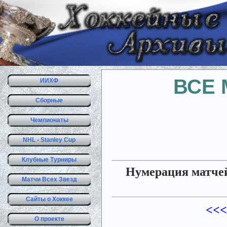
ВСЕ 
ИИХФ
Сборные
Чемпионаты
NHL - Stanley Cup
Клубные Турниры
Нумерация матчей
Матчи Всех Звезд
Сайты о Хоккее
<<<
О проекте