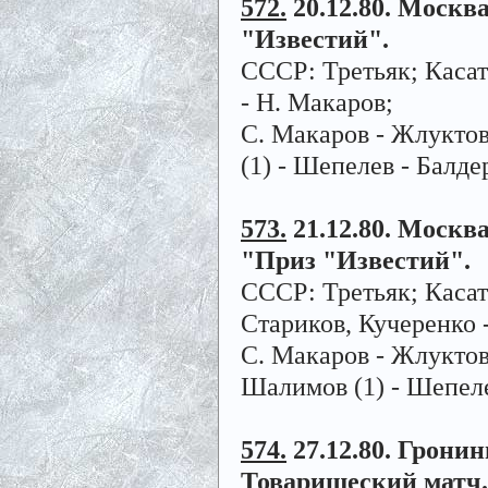
572.
20.12.80. Москва
"Известий".
СССР: Третьяк; Касат
- Н. Макаров;
С. Макаров - Жлуктов
(1) - Шепелев - Балде
573.
21.12.80. Москва.
"Приз "Известий".
СССР: Третьяк; Касат
Стариков, Кучеренко 
С. Макаров - Жлуктов 
Шалимов (1) - Шепелев
574.
27.12.80. Гронинг
Товарищеский матч.