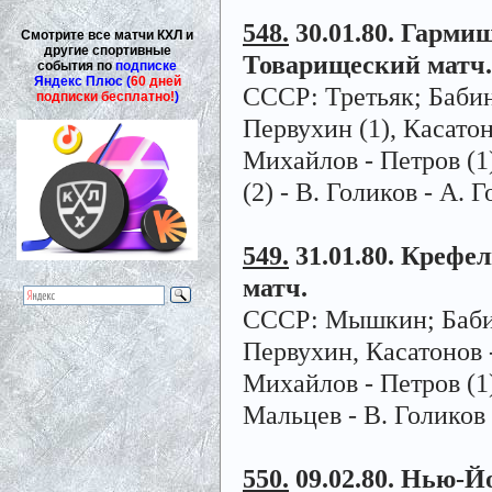
548.
30.01.80. Гармиш
Смотрите все матчи КХЛ и
другие спортивные
Товарищеский матч.
события по
подписке
Яндекс Плюс (
60 дней
СССР: Третьяк; Бабин
подписки бесплатно!
)
Первухин (1), Касатон
Михайлов - Петров (1
(2) - В. Голиков - А. 
549.
31.01.80. Крефел
матч.
СССР: Мышкин; Бабино
Первухин, Касатонов 
Михайлов - Петров (1)
Мальцев - В. Голиков 
550.
09.02.80. Нью-Йо