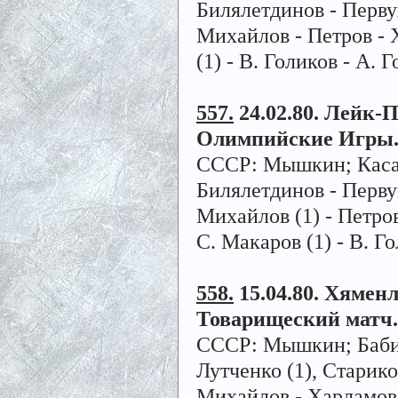
Билялетдинов - Перв
Михайлов - Петров - 
(1) - В. Голиков - А. 
557.
24.02.80. Лейк-Пл
Олимпийские Игры
СССР: Мышкин; Касато
Билялетдинов - Перву
Михайлов (1) - Петров
С. Макаров (1) - В. Го
558.
15.04.80. Хяменл
Товарищеский матч.
СССР: Мышкин; Бабино
Лутченко (1), Старико
Михайлов - Харламов (1