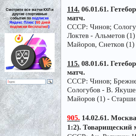
114.
06.01.61. Гетебор
Смотрите все матчи КХЛ и
другие спортивные
матч.
события по
подписке
Яндекс Плюс (
60 дней
СССР: Чинов; Сологуб
подписки бесплатно!
)
Локтев - Альметов (1)
Майоров, Снетков (1)
115.
08.01.61. Гетебор
матч.
СССР: Чинов; Брежнев
Сологубов - В. Якушев
Майоров (1) - Старши
905.
14.02.61. Москва
1:2). Товарищеский 