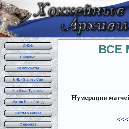
ВСЕ 
ИИХФ
Сборные
Чемпионаты
NHL - Stanley Cup
Клубные Турниры
Нумерация матчей
Матчи Всех Звезд
Сайты о Хоккее
<<<
О проекте