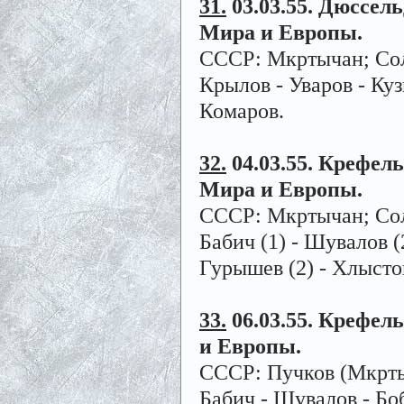
31.
03.03.55. Дюссель
Мира и Европы.
СССР: Мкртычан; Соло
Крылов - Уваров - Куз
Комаров.
32.
04.03.55. Крефель
Мира и Европы.
СССР: Мкртычан; Соло
Бабич (1) - Шувалов (
Гурышев (2) - Хлысто
33.
06.03.55. Крефель
и Европы.
СССР: Пучков (Мкртыч
Бабич - Шувалов - Бо