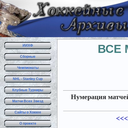
ВСЕ 
ИИХФ
Сборные
Чемпионаты
NHL - Stanley Cup
Клубные Турниры
Нумерация матчей
Матчи Всех Звезд
Сайты о Хоккее
<<<
О проекте