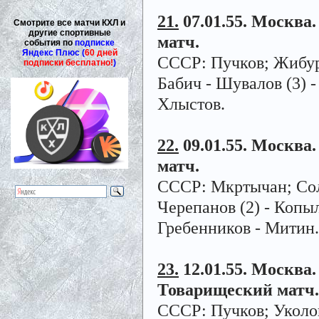
21.
07.01.55. Москва.
Смотрите все матчи КХЛ и
другие спортивные
матч.
события по
подписке
Яндекс Плюс (
60 дней
СССР: Пучков; Жибурт
подписки бесплатно!
)
Бабич - Шувалов (3) -
Хлыстов.
22.
09.01.55. Москва.
матч.
СССР: Мкртычан; Соло
Черепанов (2) - Копы
Гребенников - Митин.
23.
12.01.55. Москва. 
Товарищеский матч.
СССР: Пучков; Уколов