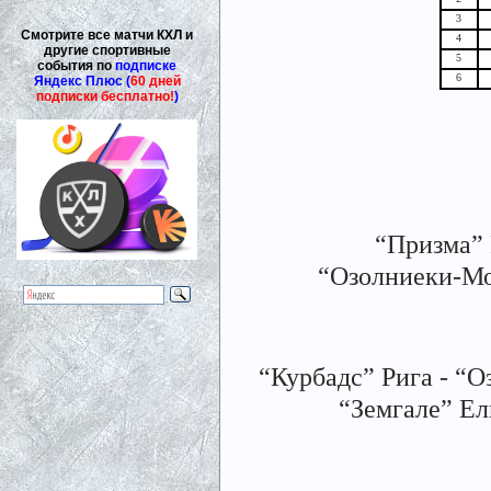
3
Смотрите все матчи КХЛ и
4
другие спортивные
5
события по
подписке
6
Яндекс Плюс (
60 дней
подписки бесплатно!
)
“Призма” Р
“Озолниеки-Мон
“Курбадс” Рига - “Оз
“Земгале” Елг