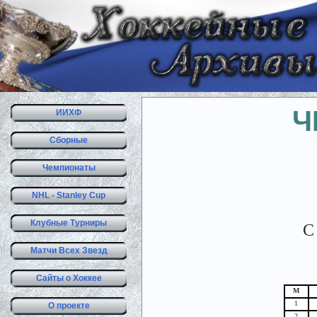
Ч
ИИХФ
Сборные
Чемпионаты
NHL - Stanley Cup
Клубные Турниры
С
Матчи Всех Звезд
Сайты о Хоккее
М
1
О проекте
2