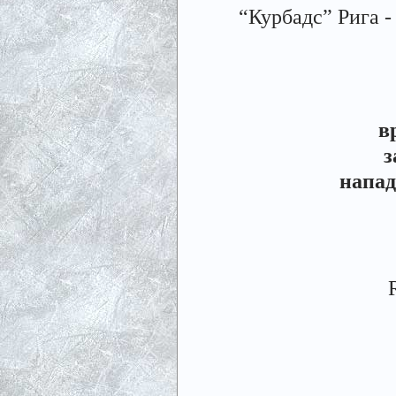
“Курбадс” Рига - “
в
з
напа