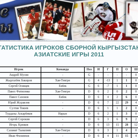
ТАТИСТИКА ИГРОКОВ СБОРНОЙ КЫРГЫЗСТА
АЗИАТСКИЕ ИГРЫ 2011
Игрок
Команда
Поз
И
Г
П
О
Ш
Андрей Мусин
-
G
-
-
-
-
0
Жыргалбек Бакиров
Хан-Тенгри
G
4
-13
1
1
0
Сергей Осинцев
Енбек
G
6
-7
1
1
0
Павел Фитисенко
Хан-Тенгри
D
6
2
0
2
0
Павел Сазонов
Енбек
D
6
4
2
6
0
Юрий Журавлев
-
D
6
7
22
29
4
Султан Токоев
-
D
6
1
1
2
0
Турдалы Аскарбеков
Нарын
D
6
2
1
3
0
Сергей Сорокин
-
D
6
3
6
9
2
Игорь Крюков
-
D
6
13
15
28
12
Саламат Тыналиев
Хан-Тенгри
D
6
3
1
4
0
Иван Филиппов
-
D
6
4
11
15
4