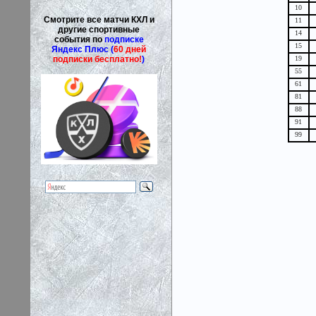
10
Смотрите все матчи КХЛ и
11
другие спортивные
14
события по
подписке
15
Яндекс Плюс (
60 дней
подписки бесплатно!
)
19
55
61
81
88
91
99