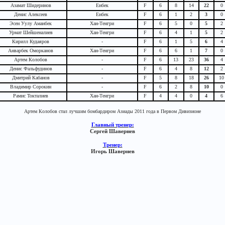
Азамат Шидеринов
Енбек
F
6
8
14
22
0
Денис Алексеев
Енбек
F
6
1
2
3
0
Эсен Уулу Аманбек
Хан-Тенгри
F
6
5
0
5
2
Урмат Шейшеналиев
Хан-Тенгри
F
6
4
1
5
2
Кирилл Кудаяров
-
F
6
1
5
6
4
Анварбек Оморканов
Хан-Тенгри
F
6
6
1
7
0
Артем Колобов
-
F
6
13
23
36
4
Денис Фальфудинов
-
F
6
4
8
12
2
Дмитрий Кабанов
-
F
5
8
18
26
10
Владимир Сорокин
-
F
6
2
8
10
0
Рамис Токталиев
Хан-Тенгри
F
4
4
0
4
6
Артем Колобов стал лучшим бомбардиром Азиады 2011 года в Первом Дивизионе
Главный тренер:
Сергей Шавернев
Тренер:
Игорь Шавернев