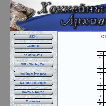
С
ИИХФ
Сборные
No
Чемпионаты
20
21
NHL - Stanley Cup
34
2
Клубные Турниры
3
4
Матчи Всех Звезд
5
6
7
Сайты о Хоккее
8
13
О проекте
18