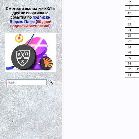
52
8
Смотрите все матчи КХЛ и
другие спортивные
17
события по
подписке
21
Яндекс Плюс (
60 дней
23
подписки бесплатно!
)
24
25
27
33
48
49
54
62
В
88