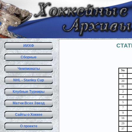
СТАТ
ИИХФ
Сборные
Чемпионаты
No
1
NHL - Stanley Cup
20
31
Клубные Турниры
2
4
5
Матчи Всех Звезд
7
9
Сайты о Хоккее
16
29
О проекте
37