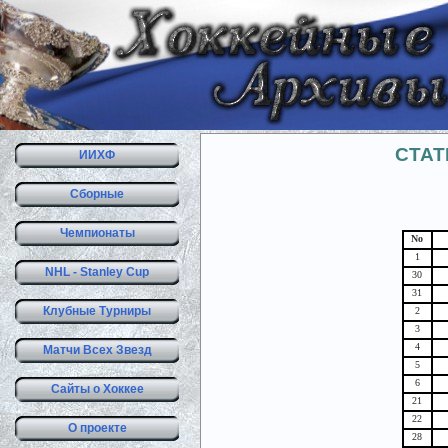
СТАТ
ИИХФ
Сборные
Чемпионаты
No
1
NHL - Stanley Cup
30
31
Клубные Турниры
2
3
4
Матчи Всех Звезд
5
6
Сайты о Хоккее
21
22
О проекте
28