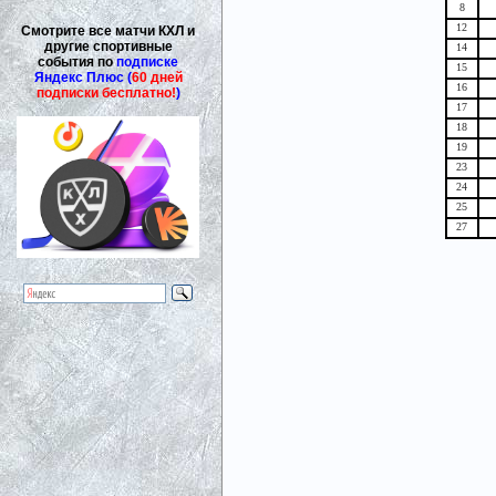
8
12
Смотрите все матчи КХЛ и
другие спортивные
14
события по
подписке
15
Яндекс Плюс (
60 дней
16
подписки бесплатно!
)
17
18
19
23
24
25
27