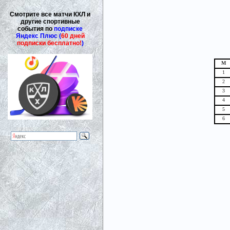
Смотрите все матчи КХЛ и
другие спортивные
события по
подписке
Яндекс Плюс (
60 дней
подписки бесплатно!
)
М
1
2
3
4
5
6