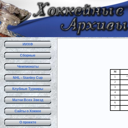
ИИХФ
Сборные
Чемпионаты
М
1
“
NHL - Stanley Cup
2
3
Клубные Турниры
4
5
Матчи Всех Звезд
6
7
Сайты о Хоккее
О проекте