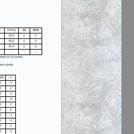
S
SVS%
AP
PIM
95.8
0
0
96.6
0
0
90.4
0
0
-
-
-
жения по буллитам,
фное время
WG
+/-
0
+2
0
0
0
+2
0
+8
0
0
0
0
0
+1
0
+5
0
-1
0
+2