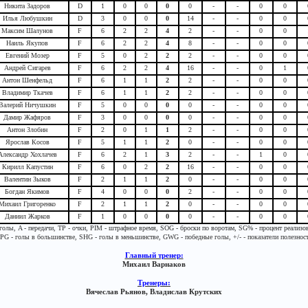
Никита Задоров
D
1
0
0
0
0
-
-
0
0
Илья Любушкин
D
3
0
0
0
14
-
-
0
0
Максим Шалунов
F
6
2
2
4
2
-
-
0
0
Наиль Якупов
F
6
2
2
4
8
-
-
0
0
Евгений Мозер
F
5
0
2
2
2
-
-
0
0
Андрей Сигарев
F
6
2
2
4
16
-
-
0
1
Антон Шенфельд
F
6
1
1
2
2
-
-
0
0
Владимир Ткачев
F
6
1
1
2
2
-
-
0
0
Валерий Ничушкин
F
5
0
0
0
0
-
-
0
0
Дамир Жафяров
F
3
0
0
0
0
-
-
0
0
Антон Злобин
F
2
0
1
1
2
-
-
0
0
Ярослав Косов
F
5
1
1
2
0
-
-
0
0
Александр Хохлачев
F
6
2
1
3
2
-
-
1
0
Кирилл Капустин
F
6
0
2
2
16
-
-
0
0
Валентин Зыков
F
2
1
1
2
0
-
-
0
0
Богдан Якимов
F
4
0
0
0
2
-
-
0
0
Михаил Григоренко
F
2
1
1
2
0
-
-
0
0
Даниил Жарков
F
1
0
0
0
0
-
-
0
0
 голы, A - передачи, TP - очки, PIM - штрафное время, SOG - броски по воротам, SG% - процент реализо
PG - голы в большинстве, SHG - голы в меньшинстве, GWG - победные голы, +/- - показатели полезнос
Главный тренер:
Михаил Варнаков
Тренеры:
Вячеслав Рьянов, Владислав Крутских