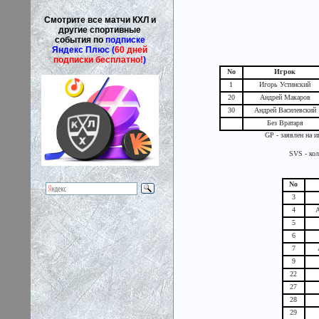
Смотрите все матчи КХЛ и
другие спортивные
события по
подписке
Яндекс Плюс (
60 дней
подписки бесплатно!
)
No
Игрок
1
Игорь Устинский
20
Андрей Макаров
30
Андрей Василевский
Без Вратаря
GP - заявлен на и
SVS - кол
No
3
4
А
5
6
7
9
22
27
28
29