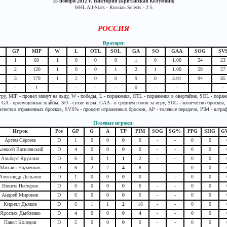
15 ноября 2012 г. Виктория (Британская Колумбия)
WHL All-Stars - Russian Selects - 2:5
РОССИЯ
Вратари:
GP
MIP
W
L
OTL
SOL
GA
SO
GAA
SOG
SV
1
60
1
0
0
0
1
0
1.00
24
23
2
120
1
0
0
1
2
1
1.00
59
57
3
179
1
2
0
0
9
0
3.01
94
85
-
1
-
-
-
-
0
-
-
-
-
гру, MIP - провел минут на льду, W - победы, L - поражения, OTL - поражения в овертайме, SOL - пора
GA - пропущенные шайбы, SO - сухие игры, GAA - в среднем голов за игру, SOG - количество бросков,
ичество отраженных бросков, SVS% - процент отраженных бросков, AP - голевые передачи, PIM - штра
Полевые игроки:
Игрок
Pos
GP
G
A
TP
PIM
SOG
SG%
PPG
SHG
G
Артем Сергеев
D
1
0
0
0
0
-
-
0
0
лексей Василевский
D
4
0
0
0
0
-
-
0
0
Альберт Яруллин
D
6
0
1
1
2
-
-
0
0
Михаил Науменков
D
6
2
2
4
8
-
-
0
0
Александр Дельнов
D
1
0
0
0
0
-
-
0
0
Никита Нестеров
D
6
0
0
0
6
-
-
0
0
Андрей Миронов
D
6
0
0
0
6
-
-
0
0
Кирилл Дьяков
D
6
1
1
2
16
-
-
0
0
Ярослав Дыбленко
D
4
0
0
0
4
-
-
0
0
Павел Коледов
D
5
0
0
0
0
-
-
0
0