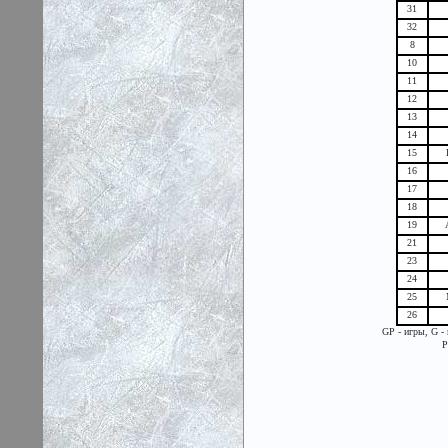
31
32
8
10
11
12
13
14
15
16
17
18
19
21
23
24
25
26
GP - игры, G -
P