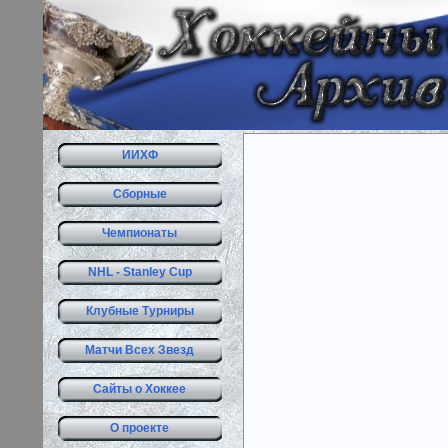
ИИХФ
Сборные
Чемпионаты
NHL - Stanley Cup
Клубные Турниры
Матчи Всех Звезд
Сайты о Хоккее
О проекте