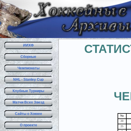
СТАТИС
ИИХФ
Сборные
Чемпионаты
NHL - Stanley Cup
Клубные Турниры
ЧЕ
Матчи Всех Звезд
Сайты о Хоккее
No
20
О проекте
25