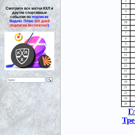
2
3
Смотрите все матчи КХЛ и
4
другие спортивные
события по
подписке
5
Яндекс Плюс (
60 дней
28
подписки бесплатно!
)
29
7
8
9
10
11
12
15
17
18
19
21
22
24
26
Г
Тре