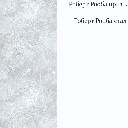
Роберт Рооба приз
Роберт Рооба ста