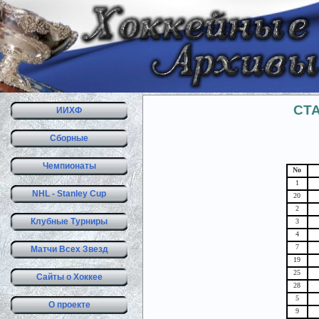
СТ
ИИХФ
Сборные
Чемпионаты
No
1
NHL - Stanley Cup
20
2
Клубные Турниры
3
4
7
Матчи Всех Звезд
19
25
Сайты о Хоккее
28
5
О проекте
9