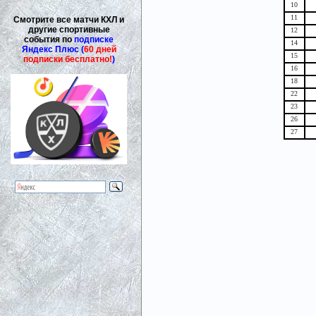
10
11
Смотрите все матчи КХЛ и
другие спортивные
12
события по
подписке
14
Яндекс Плюс (
60 дней
15
подписки бесплатно!
)
16
18
22
23
26
27