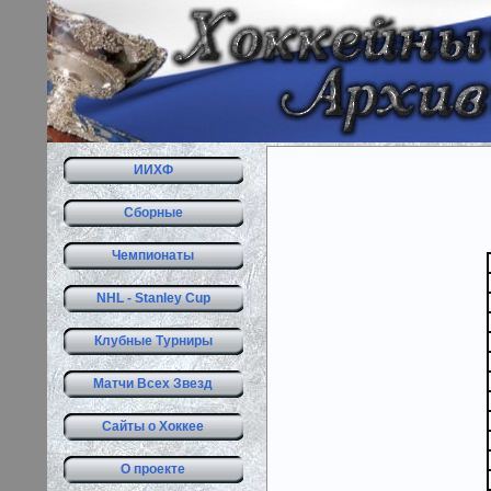
ИИХФ
Сборные
Чемпионаты
NHL - Stanley Cup
Клубные Турниры
Матчи Всех Звезд
Сайты о Хоккее
О проекте