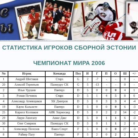
СТАТИСТИКА ИГРОКОВ СБОРНОЙ ЭСТОНИИ
ЧЕМПИОНАТ МИРА 2006
No
Игрок
Команда
Поз
И
Г
П
О
Ш
+/-
1
Андрей Шестаков
Старз
G
2
-7
-
-
0
-
20
Алексей Терентьев
Паэмурру СК
G
5
-13
-
-
0
-
2
Илья Урушев
Пантерз
D
5
0
0
0
4
1
3
Роман Починок
Старз
D
5
1
4
5
8
0
4
Александр Агневщиков
ХК Дмитров
D
5
0
3
3
4
-4
19
Каупо Кальюсте
Пантерз
D
5
0
0
0
6
-3
25
Кирилл Колпаков
АИК Хярносанд
D
5
0
2
2
54
-2
29
Лаури Лахесалу
Анже Дакс
D
5
0
1
1
6
-3
30
Олег Смирнов
Паэмурру СК
D
5
0
1
1
2
0
5
Александр Полозов
Вааса Спорт
F
5
0
0
0
27
-3
8
Райнер Палу
Пантерз
F
5
2
0
2
2
3