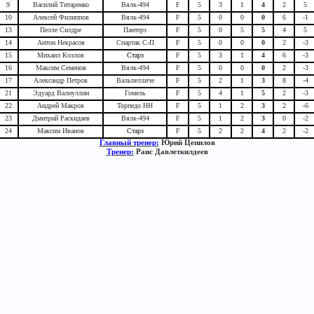
9
Василий Титаренко
Вялк-494
F
5
3
1
4
2
5
10
Алексей Филиппов
Вялк-494
F
5
0
0
0
6
-1
13
Пелле Силдре
Пантерз
F
5
0
5
5
4
5
14
Антон Некрасов
Спартак С-П
F
5
0
0
0
2
-3
15
Михаил Козлов
Старз
F
5
3
1
4
6
-3
16
Максим Семенов
Вялк-494
F
5
0
0
0
2
-3
17
Александр Петров
Вальпелличе
F
5
2
1
3
8
-4
21
Эдуард Валиуллин
Гомель
F
5
4
1
5
2
-3
22
Андрей Макров
Торпедо НН
F
5
1
2
3
2
-6
23
Дмитрий Раскидаев
Вялк-494
F
5
1
2
3
0
-2
24
Максим Иванов
Старз
F
5
2
2
4
2
-2
Главный тренер:
Юрий Цепилов
Тренер:
Раис Давлеткилдеев