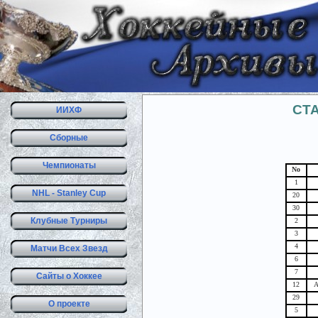
СТ
ИИХФ
Сборные
Чемпионаты
No
1
NHL - Stanley Cup
20
30
Клубные Турниры
2
3
4
Матчи Всех Звезд
6
7
Сайты о Хоккее
12
А
29
О проекте
5