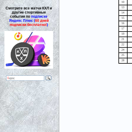
10
13
Смотрите все матчи КХЛ и
другие спортивные
14
события по
подписке
15
Яндекс Плюс (
60 дней
16
подписки бесплатно!
)
17
19
21
22
24
25
28