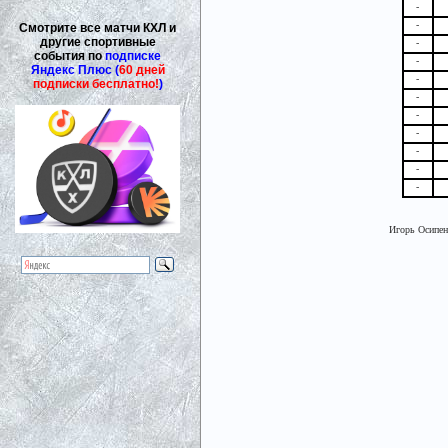
-
-
Смотрите все матчи КХЛ и
другие спортивные
-
события по
подписке
-
Яндекс Плюс (
60 дней
-
подписки бесплатно!
)
-
-
-
-
-
-
Игорь Осипен