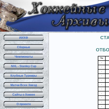
СТ
ИИХФ
Сборные
ОТБО
Чемпионаты
No
-
NHL - Stanley Cup
-
-
Клубные Турниры
-
-
-
Матчи Всех Звезд
-
-
Сайты о Хоккее
-
-
О проекте
-