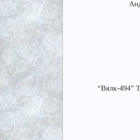
Анд
“Вялк-494” Та