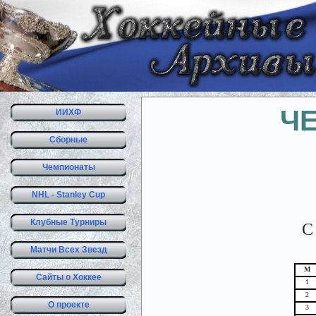
Ч
ИИХФ
Сборные
Чемпионаты
NHL - Stanley Cup
Клубные Турниры
С
Матчи Всех Звезд
М
Сайты о Хоккее
1
2
О проекте
3