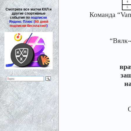
4
5
Смотрите все матчи КХЛ и
Команда “Van
другие спортивные
события по
подписке
Яндекс Плюс (
60 дней
подписки бесплатно!
)
“Вялк-
вра
за
н
О