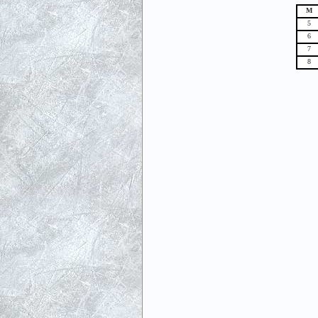
М
5
6
7
8