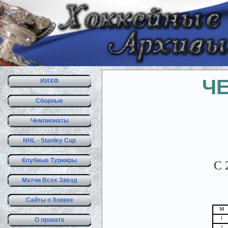
Ч
ИИХФ
Сборные
Чемпионаты
NHL - Stanley Cup
Клубные Турниры
С 
Матчи Всех Звезд
Сайты о Хоккее
М
1
О проекте
2