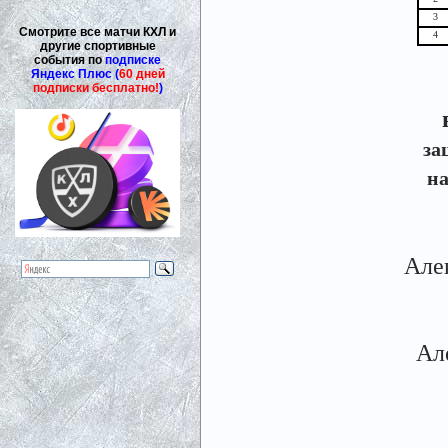
3
Смотрите все матчи КХЛ и
4
другие спортивные
события по
подписке
Яндекс Плюс (
60 дней
подписки бесплатно!
)
за
н
Але
Ал