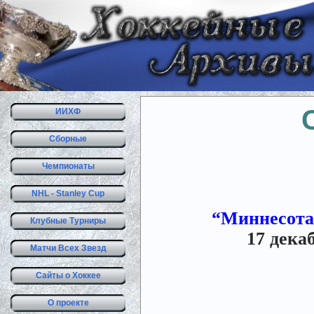
ИИХФ
Сборные
Чемпионаты
NHL - Stanley Cup
“Миннесота Н
Клубные Турниры
17 дека
Матчи Всех Звезд
Сайты о Хоккее
О проекте