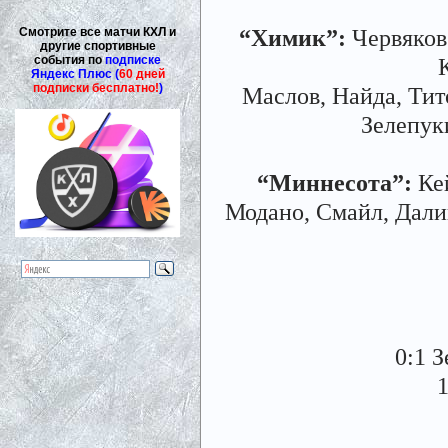
“Химик”:
Червяков 
Смотрите все матчи КХЛ и
другие спортивные
события по
подписке
Яндекс Плюс (
60 дней
подписки бесплатно!
)
Маслов, Найда, Тито
Зелепук
“Миннесота”:
Кей
Модано, Смайл, Далин
0:1 
1