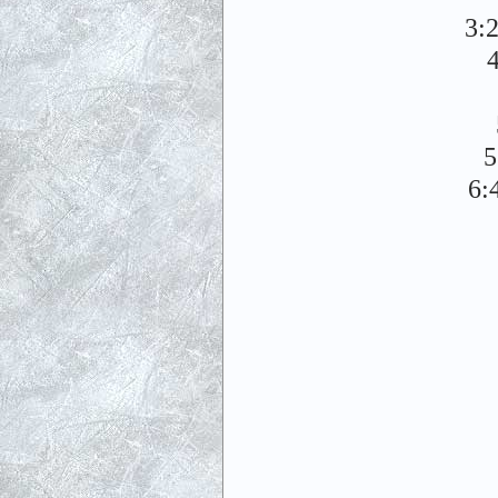
3:
5
6: