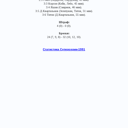
3:3 Корсон (Кейн, Лебо, 45 мин).
3:4 Яшин (Смирнов, 46 мин).
3:5 Д.Квартальнов (Зелепукин, Титов, 51 мин).
3:6 Титов (Д.Квартальнов, 55 мин).
Штраф:
4 (0) - 0 (0).
Броски:
24 (7, 9, 8) - 32 (10, 12, 10).
Статистика Суперсерии-1991