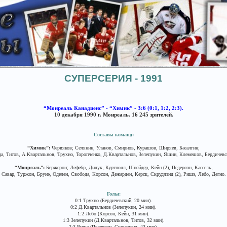
СУПЕРСЕРИЯ - 1991
“Монреаль Канадиенс” - “Химик” - 3:6 (0:1, 1:2, 2:3).
10 декабря 1990 г. Монреаль. 16 245 зрителей.
Составы команд:
“Химик”:
Червяков; Селянин, Уланов, Смирнов, Курашов, Ширяев, Басалгин;
а, Титов, А.Квартальнов, Трухно, Торопченко, Д.Квартальнов, Зелепукин, Яшин, Клемешов, Бердичевс
“Монреаль”:
Бержерон; Лефебр, Дидук, Куртнолл, Шнейдер, Кейн (2), Педерсон, Кассель,
Савар, Туржон, Брунэ, Оделен, Свобода, Корсон, Дежарден, Керск, Скрудлэнд (2), Ришэ, Лебо, Дегно.
Голы:
0:1 Трухно (Бердичевский, 20 мин).
0:2 Д.Квартальнов (Зелепукин, 24 мин).
1:2 Лебо (Корсон, Кейн, 31 мин).
1:3 Зелепукин (Д.Квартальнов, Титов, 32 мин).
2:3 Ришэ (Педерсон, Скрудленд, 43 мин).