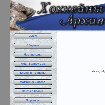
ИИХФ
Сборные
Чемпионаты
NHL - Stanley Cup
Маслов, Найд
Клубные Турниры
Матчи Всех Звезд
Сайты о Хоккее
О проекте