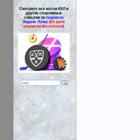
Смотрите все матчи КХЛ и
другие спортивные
события по
подписке
Яндекс Плюс (
60 дней
подписки бесплатно!
)