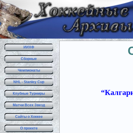
ИИХФ
Сборные
Чемпионаты
NHL - Stanley Cup
“Калгари 
Клубные Турниры
Матчи Всех Звезд
Сайты о Хоккее
О проекте