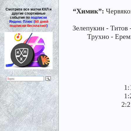
“Химик”:
Червяков
Смотрите все матчи КХЛ и
другие спортивные
события по
подписке
Яндекс Плюс (
60 дней
подписки бесплатно!
)
Зелепукин - Титов 
Трухно - Ерем
1:
1:
2:2