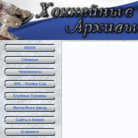
ИИХФ
Сборные
Чемпионаты
NHL - Stanley Cup
Клубные Турниры
Матчи Всех Звезд
Сайты о Хоккее
О проекте