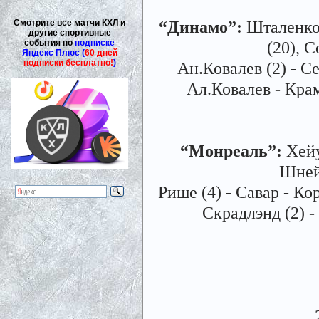
“Динамо”:
Шталенков
Смотрите все матчи КХЛ и
другие спортивные
события по
подписке
(20), 
Яндекс Плюс (
60 дней
подписки бесплатно!
)
Ан.Ковалев (2) - С
Ал.Ковалев - Крам
“Монреаль”:
Хейу
Шнейд
Рише (4) - Савар - Кор
Скрадлэнд (2) -