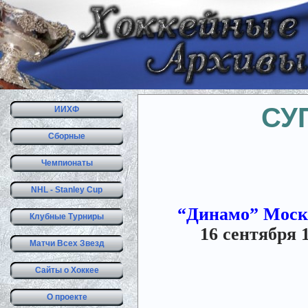
СУП
ИИХФ
Сборные
Чемпионаты
NHL - Stanley Cup
“Динамо” Москва
Клубные Турниры
16 сентября 
Матчи Всех Звезд
Сайты о Хоккее
О проекте