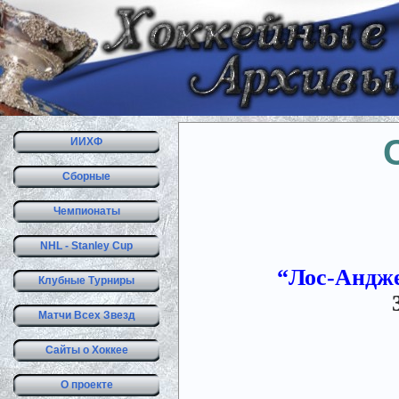
ИИХФ
Сборные
Чемпионаты
NHL - Stanley Cup
“Лос-Анджел
Клубные Турниры
Матчи Всех Звезд
Сайты о Хоккее
О проекте