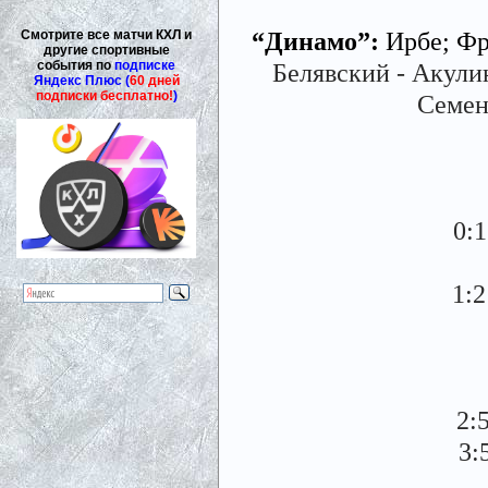
“Динамо”:
Ирбе; Фр
Смотрите все матчи КХЛ и
другие спортивные
события по
подписке
Белявский - Акулин
Яндекс Плюс (
60 дней
подписки бесплатно!
)
Семен
0:
1:2
2:
3: