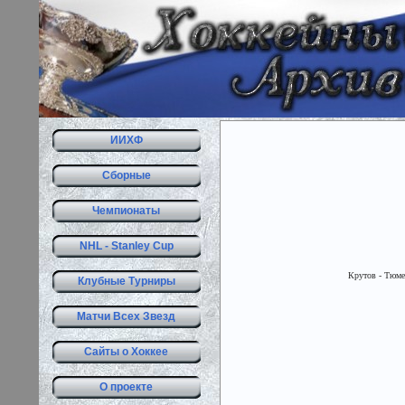
ИИХФ
Сборные
Чемпионаты
NHL - Stanley Cup
Крутов - Тюмен
Клубные Турниры
Матчи Всех Звезд
Сайты о Хоккее
О проекте