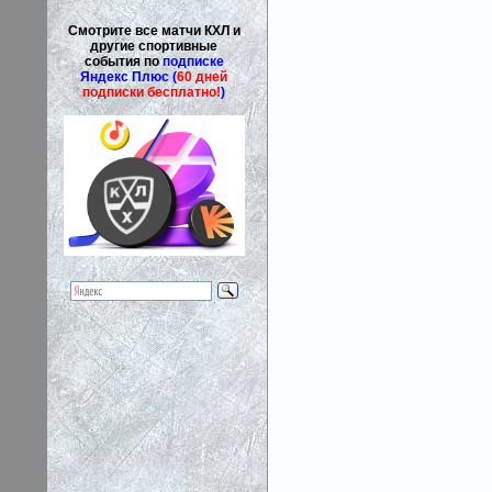
Смотрите все матчи КХЛ и
другие спортивные
события по
подписке
Яндекс Плюс (
60 дней
подписки бесплатно!
)