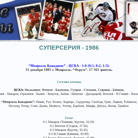
СУПЕРСЕРИЯ - 1986
“Монреаль Канадиенс” - ЦСКА - 1:6 (0:1, 0:2, 1:3).
31 декабря 1985 г. Монреаль. “Форум”. 17 561 зритель.
Составы команд:
ЦСКА:
Мыльников; Фетисов - Касатонов, Гусаров - Стельнов, Стариков - Бабинов;
ев - Макаров, Герасимов - Быков - Хомутов, Зыбин - Шепелев - Дроздецкий, Веселов - И.Гимаев - Васи
“Монреаль Канадиенс”:
Пенни, Руа; Челиос, Карверс, Скрудленд, Свобода, Грин, Людвиг, Робинсон;
Нэслунд, Ричер, Смит, Далин, Момессо, Уолтер, Карбоно, Макфи, Деблуа, Нилан, Трамбле.
Голы:
0:1 Макаров (Тюменев, Крутов, 16:29).
0:2 Веселов (Гусаров, 27:50).
0:3 Макаров (Крутов, 35:45).
0:4 И.Гимаев (Бабинов, 43:09).
0:5 Быков (Герасимов, Хомутов, 45:09).