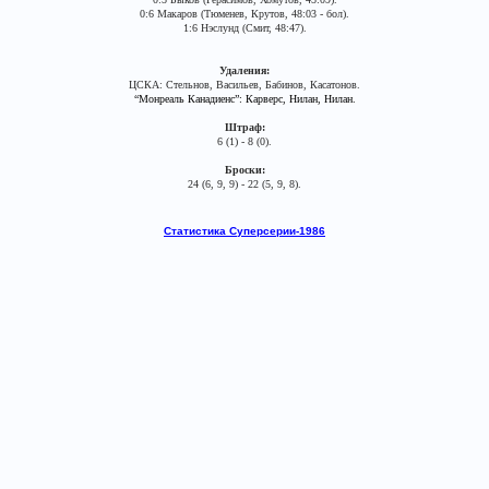
0:6 Макаров (Тюменев, Крутов, 48:03 - бол).
1:6 Нэслунд (Смит, 48:47).
Удаления:
ЦСКА: Стельнов, Васильев, Бабинов, Касатонов.
“Монреаль Канадиенс”: Карверс, Нилан, Нилан.
Штраф:
6 (1) - 8 (0).
Броски:
24 (6, 9, 9) - 22 (5, 9, 8).
Статистика Суперсерии-1986