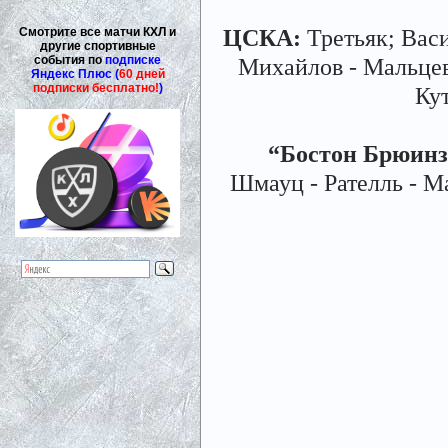
ЦСКА:
Третьяк; Васи
Смотрите все матчи КХЛ и
другие спортивные
события по
подписке
Михайлов - Мальцев 
Яндекс Плюс (
60 дней
подписки бесплатно!
)
Кут
“Бостон Брюин
Шмауц - Рателль - Ма