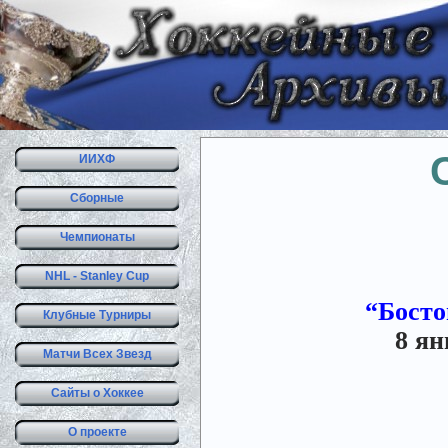
ИИХФ
Сборные
Чемпионаты
NHL - Stanley Cup
“Бостон
Клубные Турниры
8 ян
Матчи Всех Звезд
Сайты о Хоккее
О проекте