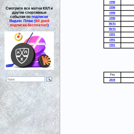
1990
1990
Смотрите все матчи КХЛ и
другие спортивные
1990
события по
подписке
1990
Яндекс Плюс (
60 дней
90/91
подписки бесплатно!
)
90/91
1991
1991
1991
Год
2010