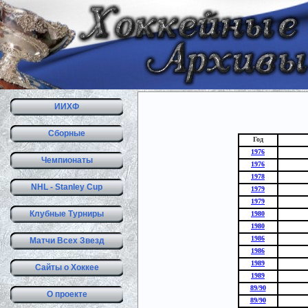
ИИХФ
Сборные
Год
1976
Чемпионаты
1976
1978
NHL - Stanley Cup
1979
1979
Клубные Турниры
1980
1980
1986
Матчи Всех Звезд
1986
1989
Сайты о Хоккее
1989
89/90
О проекте
89/90