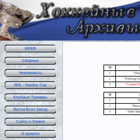
ИИХФ
Сборные
М
Чемпионаты
1
“Vitk
2
“Fribourg-G
3
“Салават Ю
NHL - Stanley Cup
М
Клубные Турниры
1
T
2
“Davo
Матчи Всех Звезд
3
“Adler Ma
Сайты о Хоккее
О проекте